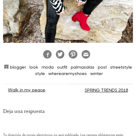
blogger
·
look
·
moda
·
outfit
·
palmasalas
·
post
·
streetstyle
·
style
·
wherearemyshoes
·
winter
Navegación
Walk in my peace
SPRING TRENDS 2018
de
entradas
Deja una respuesta
Tu dirección de correo electrónico no será publicada.
Los campos obligatorios están