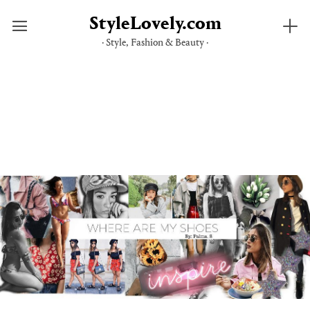
StyleLovely.com
· Style, Fashion & Beauty ·
Saltar
al
contenido