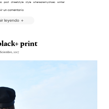
as
·
post
·
streetstyle
·
style
·
wherearemyshoes
·
winter
bir un comentario
ir leyendo
black+ print
 diciembre, 2017