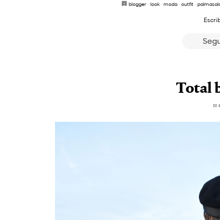
blogger
·
look
·
moda
·
outfit
·
palmasal
Escri
Segu
Total 
11