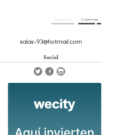
1 columna
2 columnas
salas-93@hotmail.com
Social