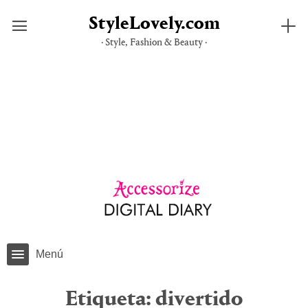
StyleLovely.com
· Style, Fashion & Beauty ·
Saltar
al
contenido
Menú
Etiqueta:
divertido