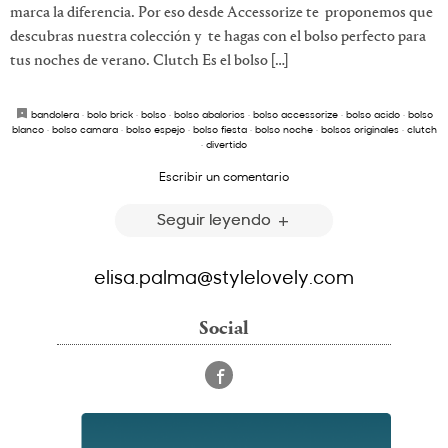
marca la diferencia. Por eso desde Accessorize te proponemos que
descubras nuestra colección y te hagas con el bolso perfecto para
tus noches de verano. Clutch Es el bolso […]
bandolera
·
bolo brick
·
bolso
·
bolso abalorios
·
bolso accessorize
·
bolso acido
·
bolso
blanco
·
bolso camara
·
bolso espejo
·
bolso fiesta
·
bolso noche
·
bolsos originales
·
clutch
·
divertido
Escribir un comentario
Seguir leyendo
elisa.palma@stylelovely.com
Social