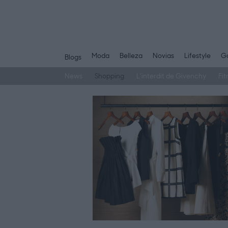
Moda
Belleza
Novias
Lifestyle
Ga
Blogs
News
Shopping
L’interdit de Givenchy
Fit
Saltar
al
contenido