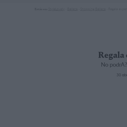
StyleLovely
›
Belleza
›
Shopping Belleza
›
Regala exper
Estás en:
Regala 
No podrA?n
30 abr