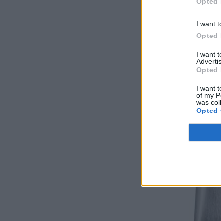
Opted 
p
I want t
Opted 
I want 
Advertis
Opted 
I want t
of my P
was col
Opted 