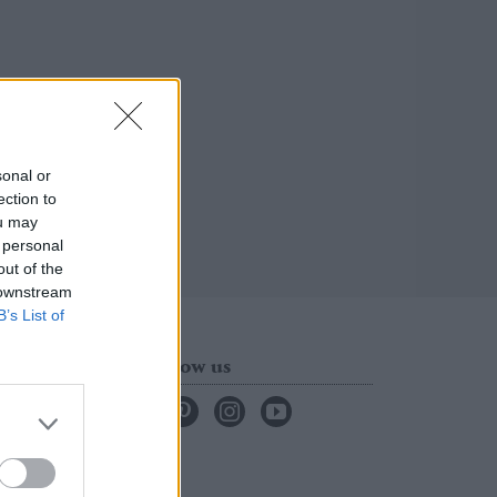
sonal or
ection to
ou may
 personal
out of the
 downstream
B’s List of
Follow us