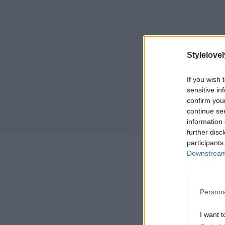
Stylelovel
If you wish 
sensitive in
confirm you
continue se
information 
further disc
participants
Downstream 
Ped
Persona
Mim
30 abr
I want t