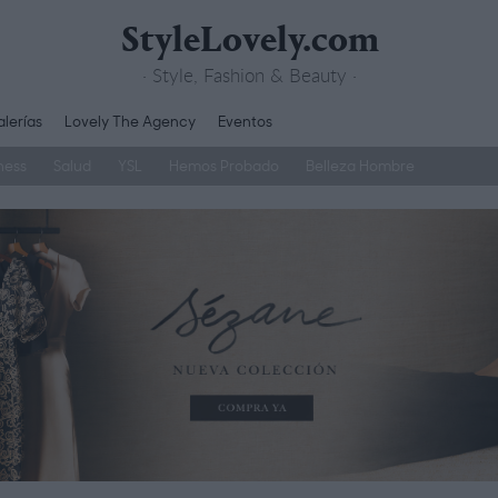
StyleLovely.com
· Style, Fashion & Beauty ·
lerías
Lovely The Agency
Eventos
ness
Salud
YSL
Hemos Probado
Belleza Hombre