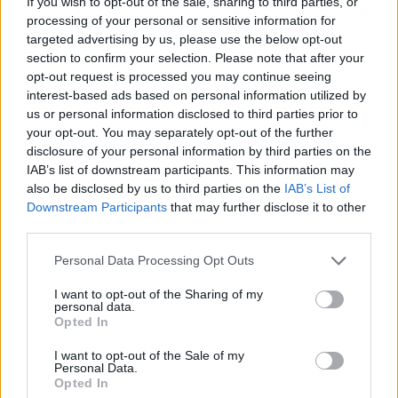
If you wish to opt-out of the sale, sharing to third parties, or
9 noviembre, 2015 a las 22:35
processing of your personal or sensitive information for
targeted advertising by us, please use the below opt-out
Cierto! Es perfecto!
section to confirm your selection. Please note that after your
opt-out request is processed you may continue seeing
AllBeauty
interest-based ads based on personal information utilized by
http://allbeauty.es/
us or personal information disclosed to third parties prior to
your opt-out. You may separately opt-out of the further
Responder
disclosure of your personal information by third parties on the
IAB’s list of downstream participants. This information may
also be disclosed by us to third parties on the
IAB’s List of
Downstream Participants
that may further disclose it to other
third parties.
Personal Data Processing Opt Outs
Deja una respuesta
I want to opt-out of the Sharing of my
personal data.
Opted In
Tu dirección de correo electrónico no será publicada.
Los campos obligatorios
están marcados con
*
I want to opt-out of the Sale of my
Personal Data.
Opted In
COMENTARIO
*