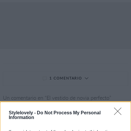
1 COMENTARIO
Un comentario en “
El vestido de novia perfecto
”
Stylelovely -
Do Not Process My Personal
Information
AllBeauty
dice: