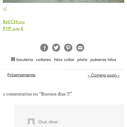
</
Ref/CH:012
PVP: 9,95 €
bisuteria
·
collares
·
hilos collar
·
plata
·
pulseras hilos
Navegación
Próximamente
» Coming soon «
de
entradas
2 comentarios en “
Buenos dias !!!
”
Gus
dice: