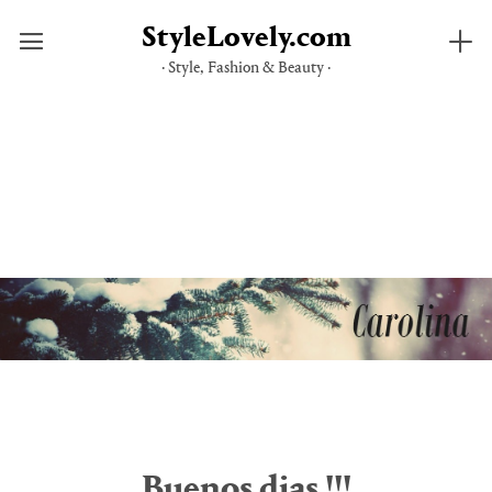
StyleLovely.com
· Style, Fashion & Beauty ·
Saltar
al
contenido
Buenos dias !!!