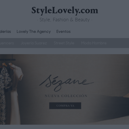
StyleLovely.com
· Style, Fashion & Beauty ·
lerías
Lovely The Agency
Eventos
luencers
Joyería Suarez
Street Style
Moda Hombre