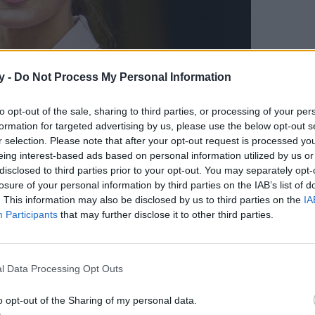
y -
Do Not Process My Personal Information
to opt-out of the sale, sharing to third parties, or processing of your per
GtresOnline
formation for targeted advertising by us, please use the below opt-out s
r selection. Please note that after your opt-out request is processed y
ne que sigue la Reina Letizia
eing interest-based ads based on personal information utilized by us or
disclosed to third parties prior to your opt-out. You may separately opt-
losure of your personal information by third parties on the IAB’s list of
un cambio de mentalidad, una manera de reevaluar los
. This information may also be disclosed by us to third parties on the
IA
s sana, pues ayuda a frenar la inflamación y la oxidación
Participants
that may further disclose it to other third parties.
ntos antioxidantes y antiaging
y, con ello, a recuperar la
de potenciar la energía.
l Data Processing Opt Outs
cerla permanentemente, ni para perder peso.
«
La Dieta
 aunque una gran mayoría de quienes la han seguido han
o opt-out of the Sharing of my personal data.
en funcionamiento orgánico que promueve este sistema