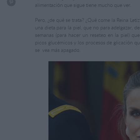
alimentación que sigue tiene mucho que ver.
Pero, ¿de qué se trata? ¿Qué come la Reina Leti
una dieta para la piel, que no para adelgazar, d
semanas (para hacer un reseteo en la piel) que 
picos glucémicos y los procesos de glicación qu
se vea más apagado.