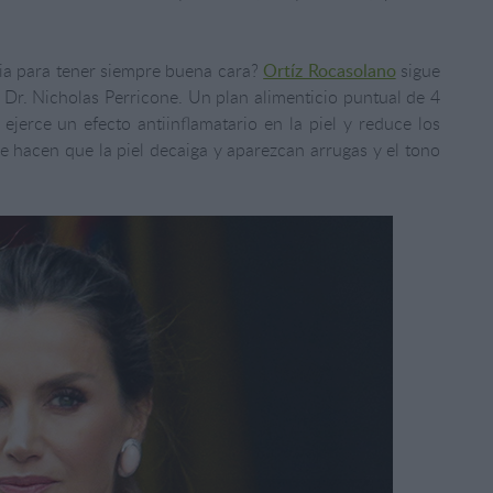
zia para tener siempre buena cara?
Ortíz Rocasolano
sigue
e Dr. Nicholas Perricone. Un plan alimenticio puntual de 4
ejerce un efecto antiinflamatario en la piel y reduce los
e hacen que la piel decaiga y aparezcan arrugas y el tono