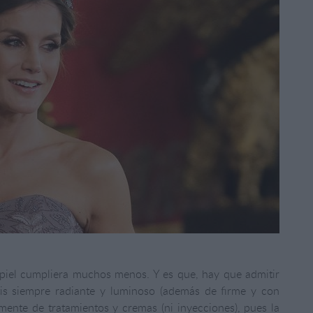
piel cumpliera muchos menos. Y es que, hay que admitir
tis siempre radiante y luminoso (además de firme y con
mente de tratamientos y cremas (ni inyecciones), pues la