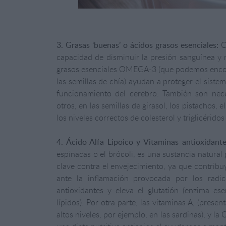
3. Grasas ‘buenas’ o ácidos grasos esenciales:
Co
capacidad de disminuir la presión sanguínea y r
grasos esenciales OMEGA-3 (que podemos encontra
las semillas de chía) ayudan a proteger el sist
funcionamiento del cerebro. También son ne
otros, en las semillas de girasol, los pistachos,
los niveles correctos de colesterol y triglicéridos
4. Ácido Alfa Lipoico y Vitaminas antioxidante
espinacas o el brócoli, es una sustancia natura
clave contra el envejecimiento, ya que contribu
ante la inflamación provocada por los radic
antioxidantes y eleva el glutatión (enzima es
lípidos). Por otra parte, las vitaminas A, (presen
altos niveles, por ejemplo, en las sardinas), y l