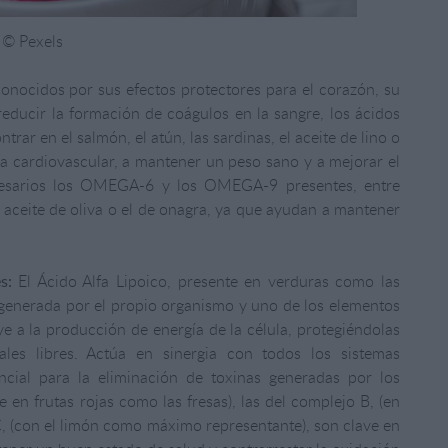
© Pexels
nocidos por sus efectos protectores para el corazón, su
educir la formación de coágulos en la sangre, los ácidos
r en el salmón, el atún, las sardinas, el aceite de lino o
ema cardiovascular, a mantener un peso sano y a mejorar el
cesarios los OMEGA-6 y los OMEGA-9 presentes, entre
 el aceite de oliva o el de onagra, ya que ayudan a mantener
s:
El Ácido Alfa Lipoico, presente en verduras como las
l generada por el propio organismo y uno de los elementos
ye a la producción de energía de la célula, protegiéndolas
ales libres. Actúa en sinergia con todos los sistemas
encial para la eliminación de toxinas generadas por los
te en frutas rojas como las fresas), las del complejo B, (en
a C, (con el limón como máximo representante), son clave en