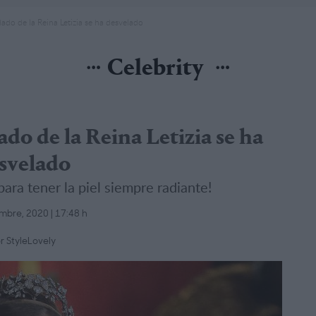
ado de la Reina Letizia se ha desvelado
Celebrity
do de la Reina Letizia se ha
svelado
ara tener la piel siempre radiante!
mbre, 2020 | 17:48 h
r StyleLovely