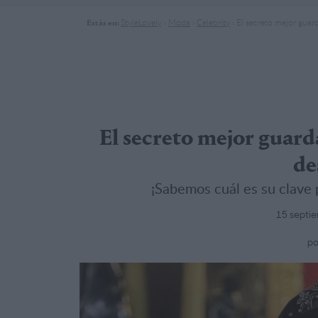
StyleLovely
›
Moda
›
Celebrity
›
El secreto mejor guard
Estás en:
El secreto mejor guarda
de
¡Sabemos cuál es su clave p
15 septie
po