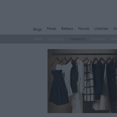
Moda
Belleza
Novias
Lifestyle
Ga
Blogs
News
Shopping
Celebrity
Pasarela
Inf
Saltar
al
contenido