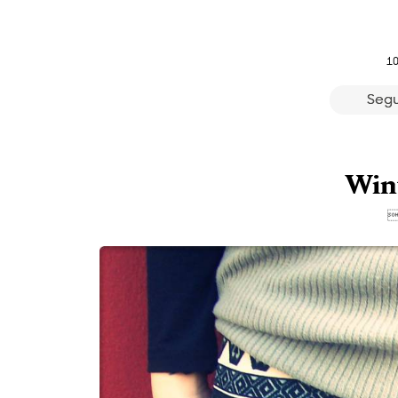
10
Segu
Win
3