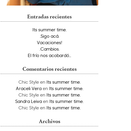
Entradas recientes
Its summer time.
.Sigo acá.
Vacaciones!
.Cambios.
El frío nos acobardó…
Comentarios recientes
Chic Style
en
Its summer time.
Araceli Vera
en
Its summer time.
Chic Style
en
Its summer time.
Sandra Leiva
en
Its summer time.
Chic Style
en
Its summer time.
Archivos