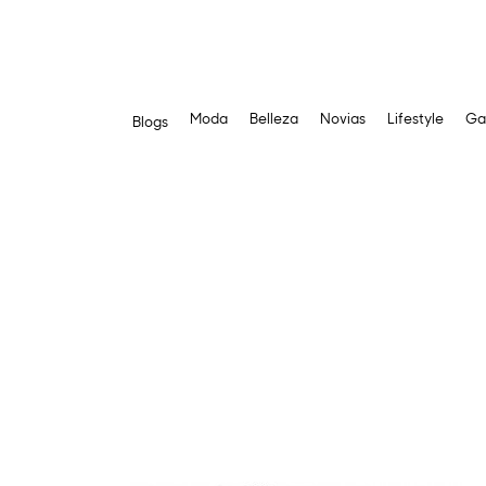
Moda
Belleza
Novias
Lifestyle
Ga
Blogs
Saltar
al
contenido