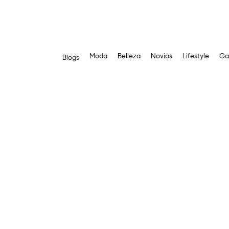
Moda
Belleza
Novias
Lifestyle
Ga
Blogs
Saltar
al
contenido