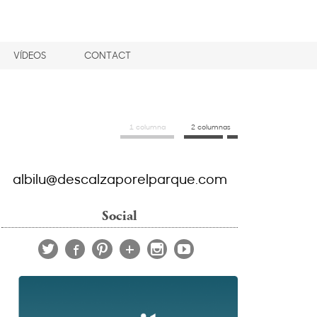
VÍDEOS
CONTACT
1 columna
2 columnas
albilu@descalzaporelparque.com
Social