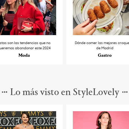
stas son las tendencias que no
Dónde comer las mejores croqu
ueremos abandonar este 2024
de Madrid
Moda
Gastro
Lo más visto en StyleLovely