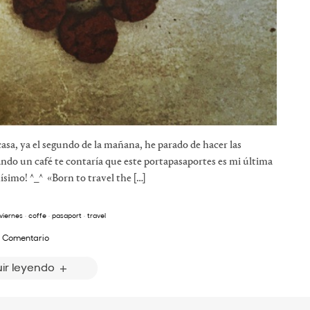
casa, ya el segundo de la mañana, he parado de hacer las
do un café te contaría que este portapasaportes es mi última
imo! ^_^ «Born to travel the […]
viernes
·
coffe
·
pasaport
·
travel
 Comentario
ir leyendo