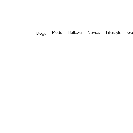
Moda
Belleza
Novias
Lifestyle
Ga
Blogs
Saltar
al
contenido