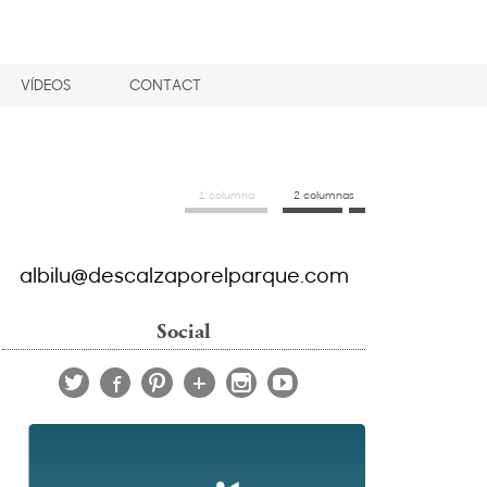
VÍDEOS
CONTACT
1 columna
2 columnas
albilu@descalzaporelparque.com
Social