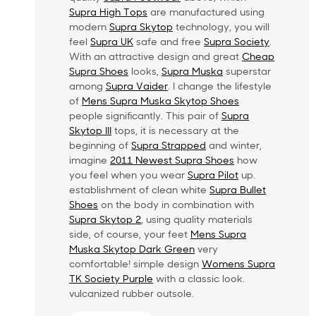
Supra High Tops
are manufactured using
modern
Supra Skytop
technology, you will
feel
Supra UK
safe and free
Supra Society
.
With an attractive design and great
Cheap
Supra Shoes
looks,
Supra Muska
superstar
among
Supra Vaider
. I change the lifestyle
of
Mens Supra Muska Skytop Shoes
people significantly. This pair of
Supra
Skytop III
tops, it is necessary at the
beginning of
Supra Strapped
and winter,
imagine
2011 Newest Supra Shoes
how
you feel when you wear
Supra Pilot
up.
establishment of clean white
Supra Bullet
Shoes
on the body in combination with
Supra Skytop 2
, using quality materials
side, of course, your feet
Mens Supra
Muska Skytop Dark Green
very
comfortable! simple design
Womens Supra
TK Society Purple
with a classic look.
vulcanized rubber outsole.