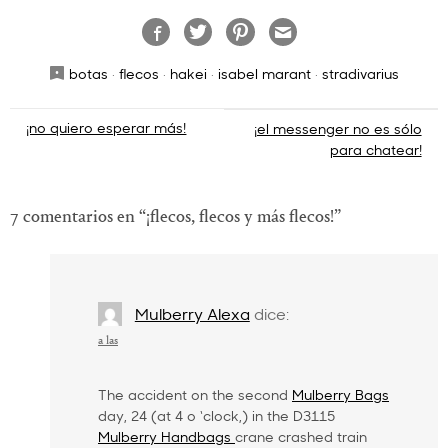
botas
·
flecos
·
hakei
·
isabel marant
·
stradivarius
Navegación
¡no quiero esperar más!
¡el messenger no es sólo
para chatear!
de
entradas
7 comentarios en “
¡flecos, flecos y más flecos!
”
Mulberry Alexa
dice:
a las
The accident on the second
Mulberry Bags
day, 24 (at 4 o ‘clock,) in the D3115
Mulberry Handbags
crane crashed train