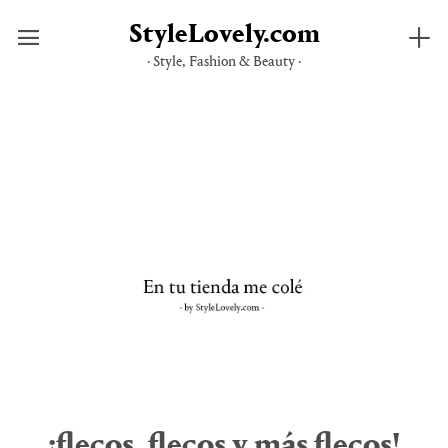
StyleLovely.com
· Style, Fashion & Beauty ·
Saltar
al
contenido
¡flecos, flecos y más flecos!