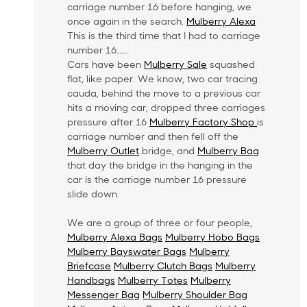
carriage number 16 before hanging, we
once again in the search.
Mulberry Alexa
This is the third time that I had to carriage
number 16…….
Cars have been
Mulberry Sale
squashed
flat, like paper. We know, two car tracing
cauda, behind the move to a previous car
hits a moving car, dropped three carriages
pressure after 16
Mulberry Factory Shop
is
carriage number and then fell off the
Mulberry Outlet
bridge, and
Mulberry Bag
that day the bridge in the hanging in the
car is the carriage number 16 pressure
slide down.
We are a group of three or four people,
Mulberry Alexa Bags
Mulberry Hobo Bags
Mulberry Bayswater Bags
Mulberry
Briefcase
Mulberry Clutch Bags
Mulberry
Handbags
Mulberry Totes
Mulberry
Messenger Bag
Mulberry Shoulder Bag