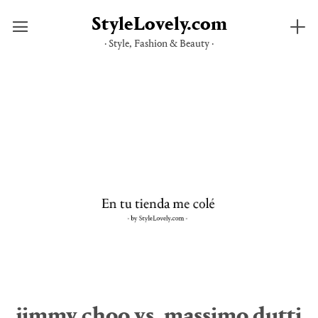
StyleLovely.com
· Style, Fashion & Beauty ·
Saltar
al
contenido
jimmy choo vs. massimo dutti