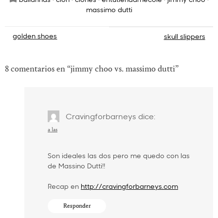
massimo dutti
Navegación
golden shoes
skull slippers
de
entradas
8 comentarios en “
jimmy choo vs. massimo dutti
”
Cravingforbarneys
dice:
a las
Son ideales las dos pero me quedo con las
de Massino Dutti!!
Recap en
http://cravingforbarneys.com
Responder