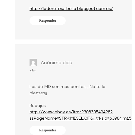
http://lodore-piu-bello.blogspot.com.es/
Responder
Anónimo
dice:
a las
Las de MD son más bonitas¡¡¡ No te lo
pienses¡¡
Rebajas:
http://www.ebay.es/itm/230830549428?
ssPageName=STRK:MESELX:IT&_trksid=p3984.m1558
Responder