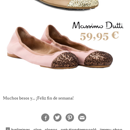
Muchos besos y… ¡Feliz fin de semana!
bailarinas
·
clon
·
clones
·
entutiendamecolé
·
jimmy choo
·