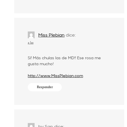
Miss Plebian
dice:
a las
Sí! Más chulas las de MD!! Ese rosa me
gusta mucho!
http://www.MissPlebian.com
Responder
by San
dice: