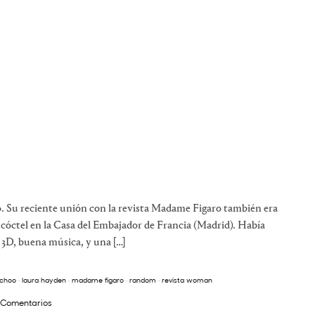
 Su reciente unión con la revista Madame Figaro también era
e cóctel en la Casa del Embajador de Francia (Madrid). Había
n 3D, buena música, y una […]
 choo
·
laura hayden
·
madame figaro
·
random
·
revista woman
 Comentarios