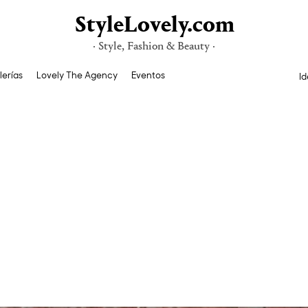
StyleLovely.com
· Style, Fashion & Beauty ·
lerías
Lovely The Agency
Eventos
Id