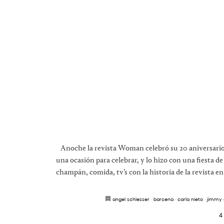
Anoche la revista Woman celebró su 20 aniversario.
una ocasión para celebrar, y lo hizo con una fiesta d
champán, comida, tv’s con la historia de la revista e
angel schlesser
·
barcena
·
carla nieto
·
jimmy
4