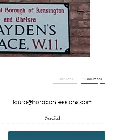
1 columna
2 columnas
laura@horaconfessions.com
Social