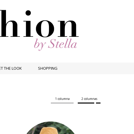
T THE LOOK
SHOPPING
1 columna
2 columnas