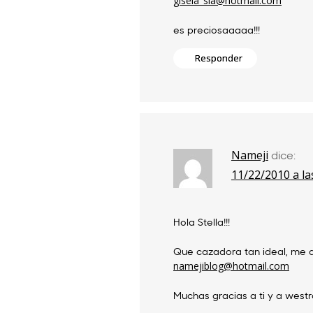
gisela_sia@hotmail.com
es preciosaaaaa!!!
Responder
Nameji
dice:
11/22/2010 a la
Hola Stella!!!
Que cazadora tan ideal, me 
namejiblog@hotmail.com
Muchas gracias a ti y a westr