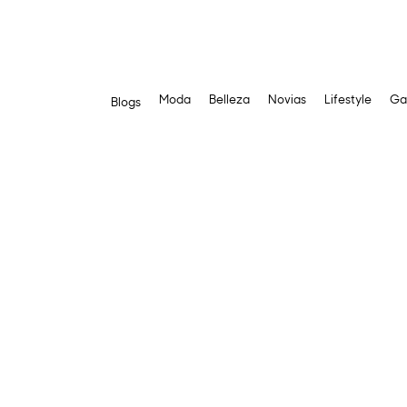
Moda
Belleza
Novias
Lifestyle
Ga
Blogs
Saltar
al
contenido