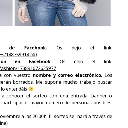
gs de Facebook.
Os dejo el link:
-Es/148759914240
hion en Facebook
. Os dejo el link:
hfashion/173891072625977
a con vuestro
nombre y correo electrónico
. Los
 serán borrados. Me supone mucho trabajo buscar
e lo entendáis
as a conocer el sorteo con una entrada, banner o
n participar el mayor número de personas posibles.
viembre a las 20:00h. El sorteo se hará a través de
ne).