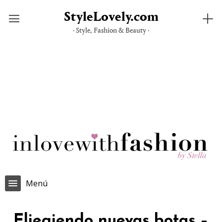
StyleLovely.com
· Style, Fashion & Beauty ·
Saltar
al
contenido
Menú
Eliegiendo nuevas botas –