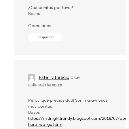
¡Qué bonitas por favor!.
Besos.
Gemeladas
Responder
Ester y Leticia
dice:
2 julio, 2018 a las 5:23 pm
Pero… ¡qué preciosidad! Son maravillosas,
muy bonitas
Besos
https://midnighttrendy.blogspot.com/2018/07/opor
here-we-go.html