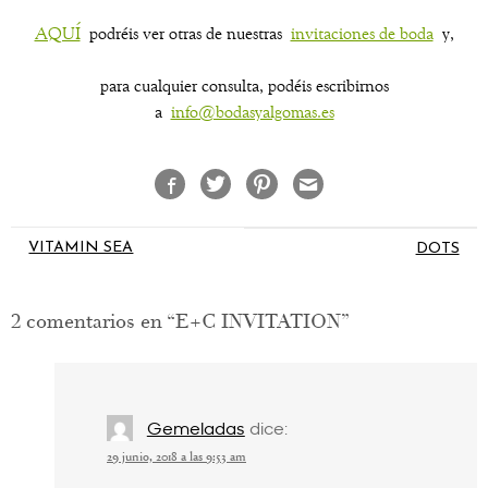
AQUÍ
podréis ver otras de nuestras
invitaciones de boda
y,
para cualquier consulta, podéis escribirnos
a
info@bodasyalgomas.es
Navegación
VITAMIN SEA
DOTS
de
entradas
2 comentarios en “
E+C INVITATION
”
Gemeladas
dice:
29 junio, 2018 a las 9:53 am