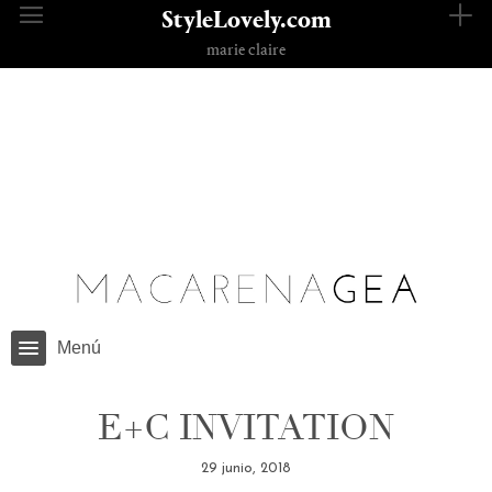
StyleLovely.com
marie claire
Saltar
al
contenido
Menú
E+C INVITATION
29 junio, 2018