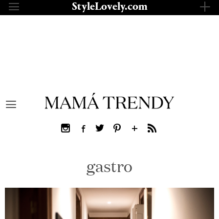
Saltar
StyleLovely.com
al
contenido
gastro