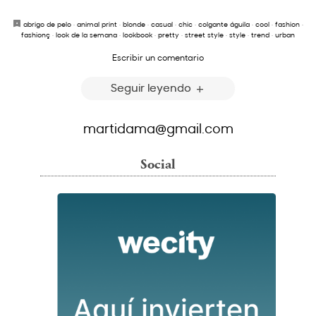
abrigo de pelo
·
animal print
·
blonde
·
casual
·
chic
·
colgante águila
·
cool
·
fashion
·
fashionç
·
look de la semana
·
lookbook
·
pretty
·
street style
·
style
·
trend
·
urban
Escribir un comentario
Seguir leyendo
martidama@gmail.com
Social