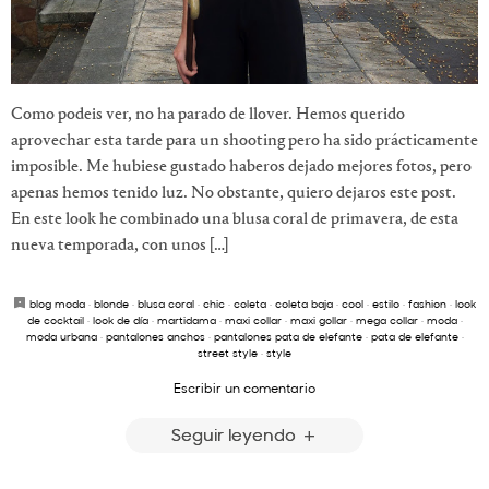
Como podeis ver, no ha parado de llover. Hemos querido
aprovechar esta tarde para un shooting pero ha sido prácticamente
imposible. Me hubiese gustado haberos dejado mejores fotos, pero
apenas hemos tenido luz. No obstante, quiero dejaros este post.
En este look he combinado una blusa coral de primavera, de esta
nueva temporada, con unos […]
blog moda
·
blonde
·
blusa coral
·
chic
·
coleta
·
coleta baja
·
cool
·
estilo
·
fashion
·
look
de cocktail
·
look de día
·
martidama
·
maxi collar
·
maxi gollar
·
mega collar
·
moda
·
moda urbana
·
pantalones anchos
·
pantalones pata de elefante
·
pata de elefante
·
street style
·
style
Escribir un comentario
Seguir leyendo