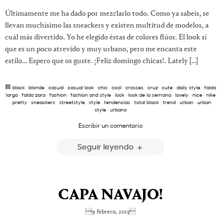
Últimamente me ha dado por mezclarlo todo. Como ya sabeis, se
llevan muchísimo las sneackers y existen multitud de modelos, a
cuál más divertido. Yo he elegido éstas de colores flúor. El look sí
que es un poco atrevido y muy urbano, pero me encanta este
estilo… Espero que os guste. ¡Feliz domingo chicas!. Lately […]
black
·
blonde
·
casual
·
casual look
·
chic
·
cool
·
crosses
·
cruz
·
cute
·
daily style
·
falda
larga
·
falda zara
·
fashion
·
fashion and style
·
look
·
look de la semana
·
lovely
·
nice
·
nike
·
pretty
·
sneackers
·
streetstyle
·
style
·
tendencias
·
total black
·
trend
·
urban
·
urban
style
·
urbano
Escribir un comentario
Seguir leyendo
CAPA NAVAJO!
9 febrero, 2013