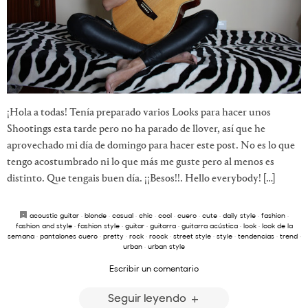
¡Hola a todas! Tenía preparado varios Looks para hacer unos
Shootings esta tarde pero no ha parado de llover, así que he
aprovechado mi día de domingo para hacer este post. No es lo que
tengo acostumbrado ni lo que más me guste pero al menos es
distinto. Que tengais buen día. ¡¡Besos!!. Hello everybody! […]
acoustic guitar
·
blonde
·
casual
·
chic
·
cool
·
cuero
·
cute
·
daily style
·
fashion
·
fashion and style
·
fashion style
·
guitar
·
guitarra
·
guitarra acústica
·
look
·
look de la
semana
·
pantalones cuero
·
pretty
·
rock
·
roock
·
street style
·
style
·
tendencias
·
trend
·
urban
·
urban style
Escribir un comentario
Seguir leyendo