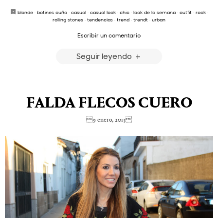
blonde
·
botines cuña
·
casual
·
casual look
·
chic
·
look de la semana
·
outfit
·
rock
·
rolling stones
·
tendencias
·
trend
·
trendt
·
urban
Escribir un comentario
Seguir leyendo
FALDA FLECOS CUERO
9 enero, 2013