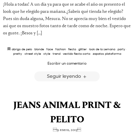
¡Hola a todas! A un día ya para que se acabe el año os presento el
look que he elegido para mañana.¿Sabeis qué tienda he elegido?
Pues sin duda alguna, Mesura. No se aprecia muy bien el vestido
así que os muestro fotos tanto de tarde como de noche. Espero que
os guste. ¡Besos y […]
abrigo de pelo
·
blonde
·
face
·
fashion
·
fiesta
·
glitter
·
look de la semana
·
party
·
pretty
·
street style
·
style
·
trend
·
vestido fiesta corto
·
zapatos plataforma
Escribir un comentario
Seguir leyendo
JEANS ANIMAL PRINT &
PELITO
9 enero, 2013