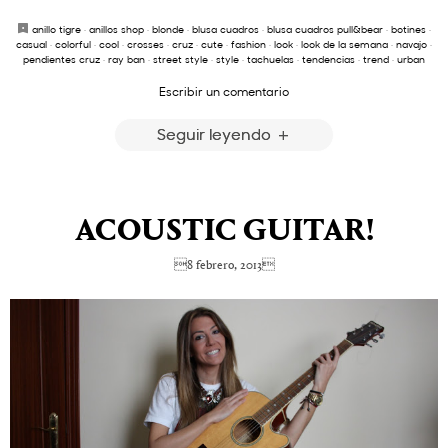
anillo tigre
·
anillos shop
·
blonde
·
blusa cuadros
·
blusa cuadros pull&bear
·
botines
·
casual
·
colorful
·
cool
·
crosses
·
cruz
·
cute
·
fashion
·
look
·
look de la semana
·
navajo
·
pendientes cruz
·
ray ban
·
street style
·
style
·
tachuelas
·
tendencias
·
trend
·
urban
Escribir un comentario
Seguir leyendo
ACOUSTIC GUITAR!
8 febrero, 2013