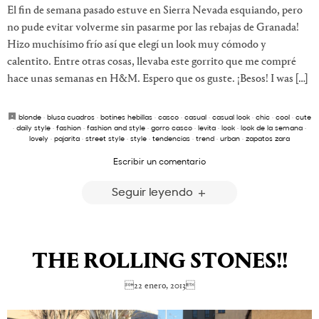
El fin de semana pasado estuve en Sierra Nevada esquiando, pero
no pude evitar volverme sin pasarme por las rebajas de Granada!
Hizo muchísimo frío así que elegí un look muy cómodo y
calentito. Entre otras cosas, llevaba este gorrito que me compré
hace unas semanas en H&M. Espero que os guste. ¡Besos! I was […]
blonde
·
blusa cuadros
·
botines hebillas
·
casco
·
casual
·
casual look
·
chic
·
cool
·
cute
·
daily style
·
fashion
·
fashion and style
·
gorro casco
·
levita
·
look
·
look de la semana
·
lovely
·
pajarita
·
street style
·
style
·
tendencias
·
trend
·
urban
·
zapatos zara
Escribir un comentario
Seguir leyendo
THE ROLLING STONES!!
22 enero, 2013