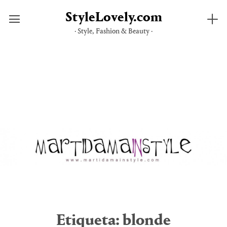
StyleLovely.com
· Style, Fashion & Beauty ·
Saltar
al
contenido
Etiqueta:
blonde