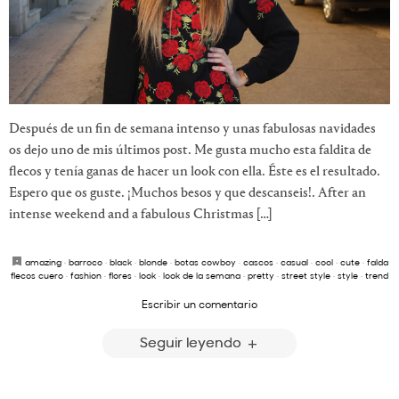
Después de un fin de semana intenso y unas fabulosas navidades
os dejo uno de mis últimos post. Me gusta mucho esta faldita de
flecos y tenía ganas de hacer un look con ella. Éste es el resultado.
Espero que os guste. ¡Muchos besos y que descanseis!. After an
intense weekend and a fabulous Christmas […]
amazing
·
barroco
·
black
·
blonde
·
botas cowboy
·
cascos
·
casual
·
cool
·
cute
·
falda
flecos cuero
·
fashion
·
flores
·
look
·
look de la semana
·
pretty
·
street style
·
style
·
trend
Escribir un comentario
Seguir leyendo