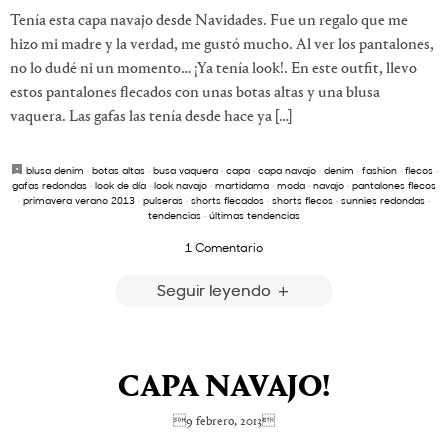
Tenía esta capa navajo desde Navidades. Fue un regalo que me
hizo mi madre y la verdad, me gustó mucho. Al ver los pantalones,
no lo dudé ni un momento… ¡Ya tenía look!. En este outfit, llevo
estos pantalones flecados con unas botas altas y una blusa
vaquera. Las gafas las tenía desde hace ya […]
blusa denim
·
botas altas
·
busa vaquera
·
capa
·
capa navajo
·
denim
·
fashion
·
flecos
·
gafas redondas
·
look de día
·
look navajo
·
martidama
·
moda
·
navajo
·
pantalones flecos
·
primavera verano 2013
·
pulseras
·
shorts flecados
·
shorts flecos
·
sunnies redondas
·
tendencias
·
últimas tendencias
1 Comentario
Seguir leyendo
CAPA NAVAJO!
9 febrero, 2013