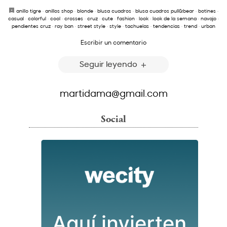
anillo tigre
·
anillos shop
·
blonde
·
blusa cuadros
·
blusa cuadros pull&bear
·
botines
·
casual
·
colorful
·
cool
·
crosses
·
cruz
·
cute
·
fashion
·
look
·
look de la semana
·
navajo
·
pendientes cruz
·
ray ban
·
street style
·
style
·
tachuelas
·
tendencias
·
trend
·
urban
Escribir un comentario
Seguir leyendo
martidama@gmail.com
Social