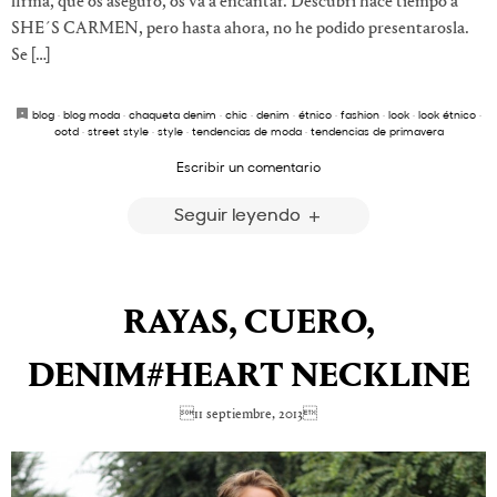
firma, que os aseguro, os va a encantar. Descubrí hace tiempo a
SHE´S CARMEN, pero hasta ahora, no he podido presentarosla.
Se […]
blog
·
blog moda
·
chaqueta denim
·
chic
·
denim
·
étnico
·
fashion
·
look
·
look étnico
·
ootd
·
street style
·
style
·
tendencias de moda
·
tendencias de primavera
Escribir un comentario
Seguir leyendo
RAYAS, CUERO,
DENIM#HEART NECKLINE
11 septiembre, 2013