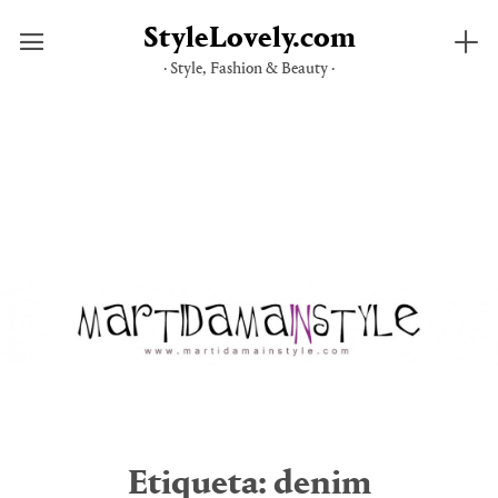
StyleLovely.com
· Style, Fashion & Beauty ·
Saltar
al
contenido
Etiqueta:
denim