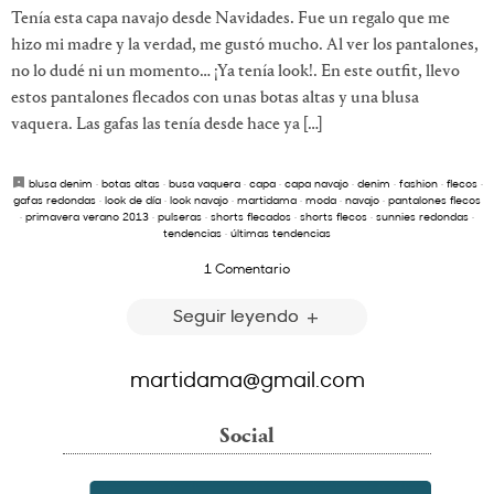
Tenía esta capa navajo desde Navidades. Fue un regalo que me
hizo mi madre y la verdad, me gustó mucho. Al ver los pantalones,
no lo dudé ni un momento… ¡Ya tenía look!. En este outfit, llevo
estos pantalones flecados con unas botas altas y una blusa
vaquera. Las gafas las tenía desde hace ya […]
blusa denim
·
botas altas
·
busa vaquera
·
capa
·
capa navajo
·
denim
·
fashion
·
flecos
·
gafas redondas
·
look de día
·
look navajo
·
martidama
·
moda
·
navajo
·
pantalones flecos
·
primavera verano 2013
·
pulseras
·
shorts flecados
·
shorts flecos
·
sunnies redondas
·
tendencias
·
últimas tendencias
1 Comentario
Seguir leyendo
martidama@gmail.com
Social