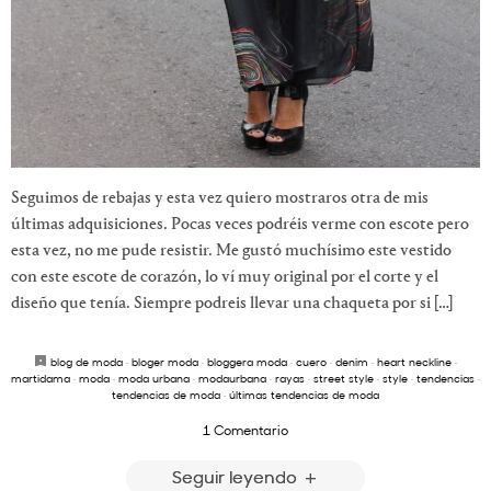
Seguimos de rebajas y esta vez quiero mostraros otra de mis
últimas adquisiciones. Pocas veces podréis verme con escote pero
esta vez, no me pude resistir. Me gustó muchísimo este vestido
con este escote de corazón, lo ví muy original por el corte y el
diseño que tenía. Siempre podreis llevar una chaqueta por si […]
blog de moda
·
bloger moda
·
bloggera moda
·
cuero
·
denim
·
heart neckline
·
martidama
·
moda
·
moda urbana
·
modaurbana
·
rayas
·
street style
·
style
·
tendencias
·
tendencias de moda
·
últimas tendencias de moda
1 Comentario
Seguir leyendo