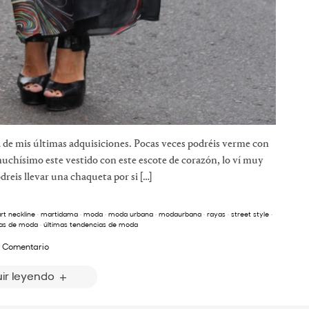
a de mis últimas adquisiciones. Pocas veces podréis verme con
muchísimo este vestido con este escote de corazón, lo ví muy
odreis llevar una chaqueta por si […]
rt neckline
·
martidama
·
moda
·
moda urbana
·
modaurbana
·
rayas
·
street style
·
as de moda
·
últimas tendencias de moda
 Comentario
ir leyendo