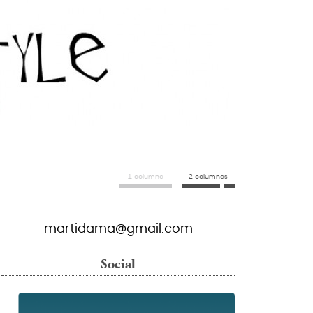
1 columna
2 columnas
martidama@gmail.com
Social