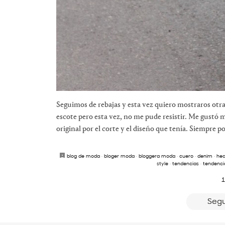
Seguimos de rebajas y esta vez quiero mostraros otr
escote pero esta vez, no me pude resistir. Me gustó 
original por el corte y el diseño que tenía. Siempre p
blog de moda
·
bloger moda
·
bloggera moda
·
cuero
·
denim
·
hea
style
·
tendencias
·
tendenci
1
Segu