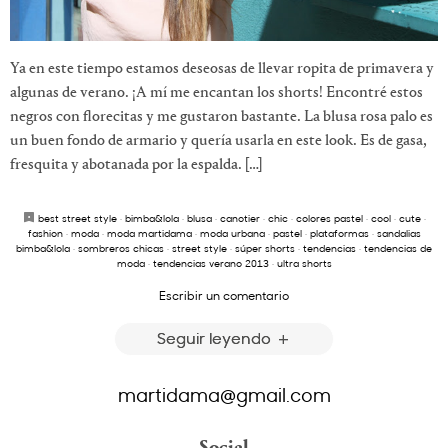
Ya en este tiempo estamos deseosas de llevar ropita de primavera y
algunas de verano. ¡A mí me encantan los shorts! Encontré estos
negros con florecitas y me gustaron bastante. La blusa rosa palo es
un buen fondo de armario y quería usarla en este look. Es de gasa,
fresquita y abotanada por la espalda. […]
best street style
·
bimba&lola
·
blusa
·
canotier
·
chic
·
colores pastel
·
cool
·
cute
·
fashion
·
moda
·
moda martidama
·
moda urbana
·
pastel
·
plataformas
·
sandalias
bimba&lola
·
sombreros chicas
·
street style
·
súper shorts
·
tendencias
·
tendencias de
moda
·
tendencias verano 2013
·
ultra shorts
Escribir un comentario
Seguir leyendo
martidama@gmail.com