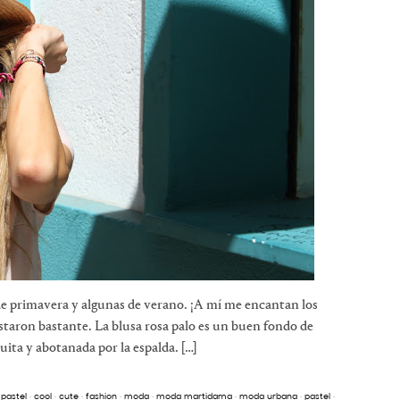
 de primavera y algunas de verano. ¡A mí me encantan los
staron bastante. La blusa rosa palo es un buen fondo de
quita y abotanada por la espalda. […]
 pastel
·
cool
·
cute
·
fashion
·
moda
·
moda martidama
·
moda urbana
·
pastel
·