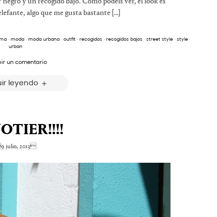
 negro y un recogido bajo. Como podeis ver, el look es
elefante, algo que me gusta bastante […]
ama
·
moda
·
moda urbana
·
outfit
·
recogidos
·
recogidos bajos
·
street style
·
style
·
urban
bir un comentario
ir leyendo
TIER!!!!
9 julio, 2013