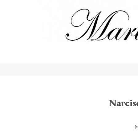
Narcis
M