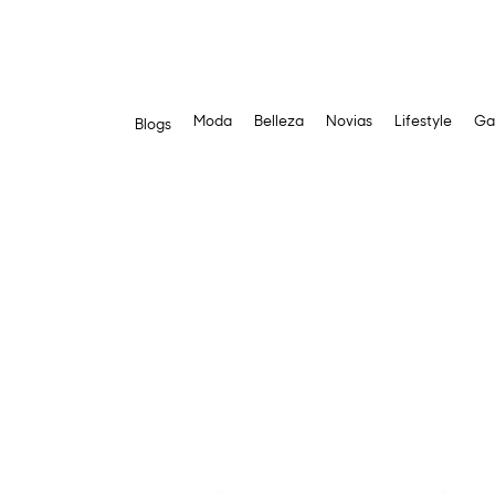
Moda
Belleza
Novias
Lifestyle
Ga
Blogs
Saltar
al
contenido