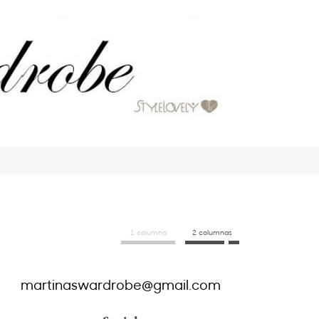
1 columna
2 columnas
martinaswardrobe@gmail.com