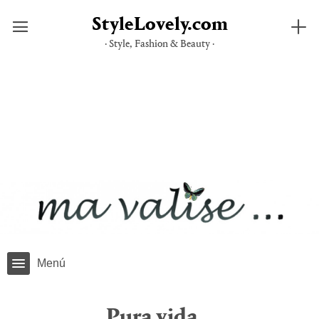
StyleLovely.com
· Style, Fashion & Beauty ·
Saltar
al
contenido
Menú
Pura vida…