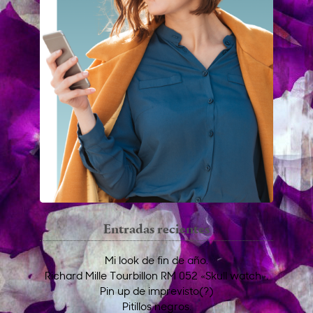
Entradas recientes
Mi look de fin de año.
Richard Mille Tourbillon RM 052 «Skull watch».
Pin up de imprevisto(?)
Pitillos negros.