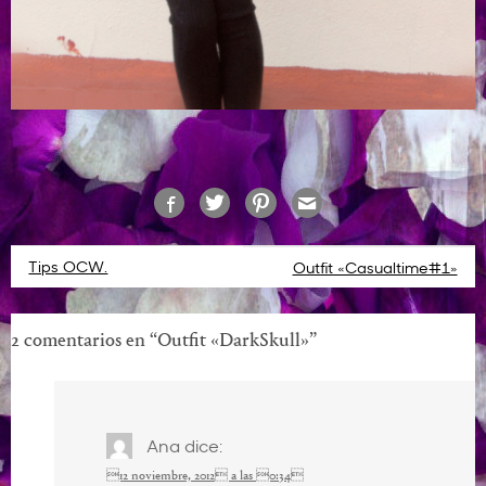
Navegación
Tips OCW.
Outfit «Casualtime#1»
de
entradas
2 comentarios en “
Outfit «DarkSkull»
”
Ana
dice:
12 noviembre, 2012 a las 0:34