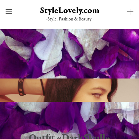
StyleLovely.com
· Style, Fashion & Beauty ·
Saltar
al
contenido
Outfit «DarkSkull»