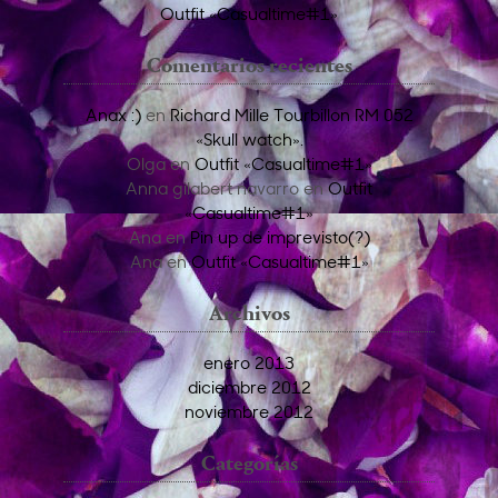
Outfit «Casualtime#1»
Comentarios recientes
Anax :)
en
Richard Mille Tourbillon RM 052
«Skull watch».
Olga
en
Outfit «Casualtime#1»
Anna gilabert navarro
en
Outfit
«Casualtime#1»
Ana
en
Pin up de imprevisto(?)
Ana
en
Outfit «Casualtime#1»
Archivos
enero 2013
diciembre 2012
noviembre 2012
Categorías