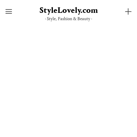
StyleLovely.com
· Style, Fashion & Beauty ·
Skip
to
content