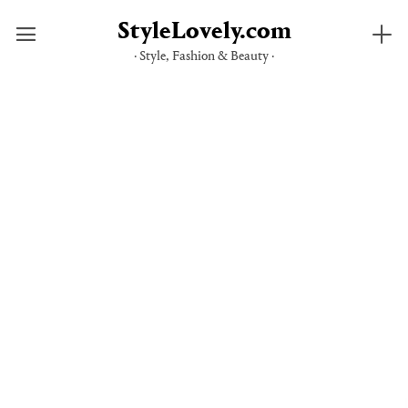
StyleLovely.com
· Style, Fashion & Beauty ·
Skip
to
content