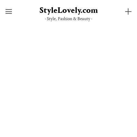
StyleLovely.com
· Style, Fashion & Beauty ·
Skip
to
content