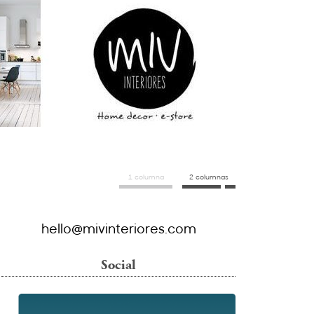
1 columna
2 columnas
hello@mivinteriores.com
Social