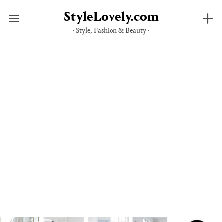
StyleLovely.com
· Style, Fashion & Beauty ·
Saltar
al
contenido