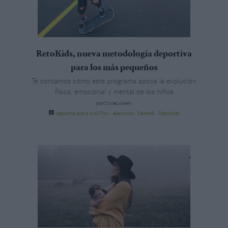
RetoKids, nueva metodología deportiva
para los más pequeños
Te contamos cómo este programa apoya la evolución
física, emocional y mental de los niños
porStyleLovely
deporte para niAi??os
·
ejercicio
·
Reto48
·
RetoKids