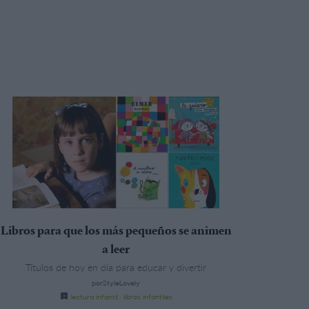
Libros para que los más pequeños se animen
a leer
Títulos de hoy en día para educar y divertir
porStyleLovely
lectura infantil
·
libros infantiles