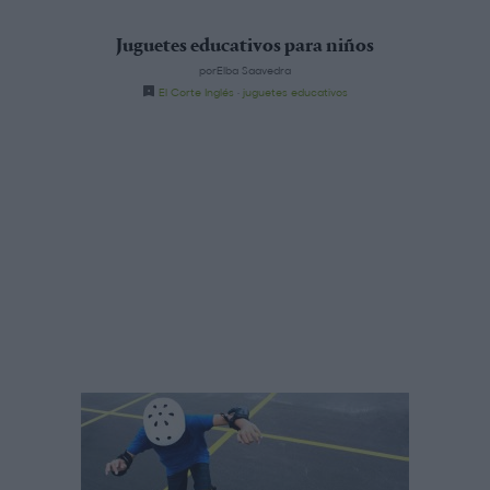
Juguetes educativos para niños
porElba Saavedra
El Corte Inglés
·
juguetes educativos