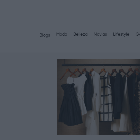
Moda
Belleza
Novias
Lifestyle
Ga
Blogs
Saltar
al
contenido