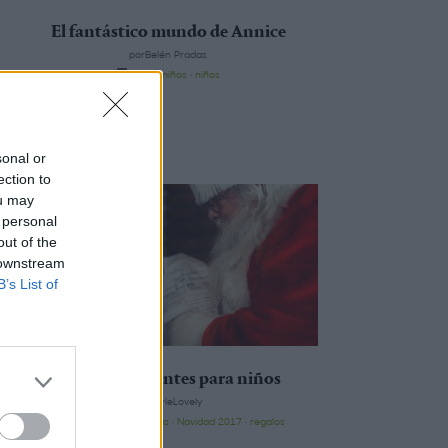
El fantástico mundo de Annice
porBelén Pradas
moda niños
·
niños
sonal or
ection to
ou may
 personal
out of the
 downstream
B’s List of
Regalos diferentes para niños
porStyleLovely
El Corte Inglés
·
ideas
·
Navidad 2017
·
regalos