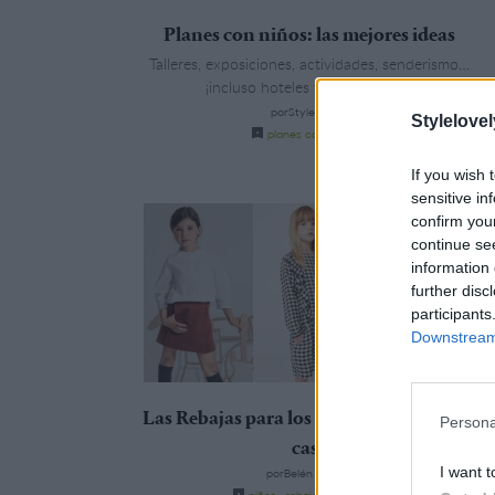
Planes con niños: las mejores ideas
Talleres, exposiciones, actividades, senderismo…
¡incluso hoteles y restaurantes!
porStyleLovely
Stylelovel
planes con niA�os
If you wish 
sensitive in
confirm you
continue se
information 
further disc
participants
Downstream 
Las Rebajas para los más pequeños de la
Persona
casa
I want t
porBelén Pradas