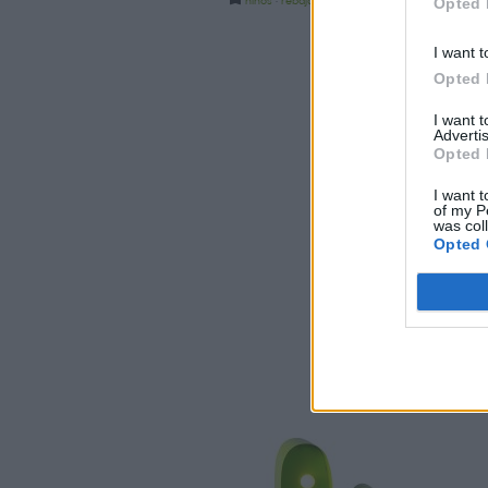
niños
·
rebajas
·
shoopping
Opted 
I want t
Opted 
I want 
Advertis
Opted 
I want t
of my P
was col
Opted 