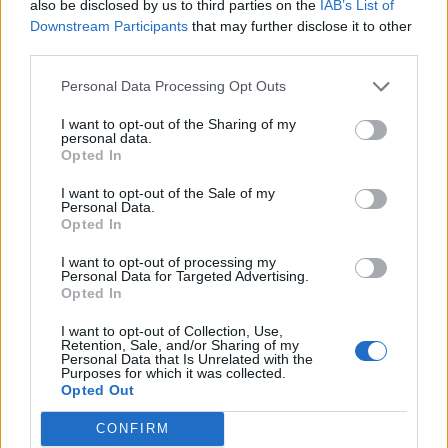
also be disclosed by us to third parties on the
IAB’s List of
Downstream Participants
that may further disclose it to other
third parties.
Personal Data Processing Opt Outs
I want to opt-out of the Sharing of my
personal data.
Opted In
Cortesía de Nike.com
I want to opt-out of the Sale of my
Personal Data.
Opted In
La colección cuenta con varios modelos de zapatilla, la
I want to opt-out of processing my
primera que encabeza la colección es la NikeCourt Tennis
Personal Data for Targeted Advertising.
Classic, seguida de los modelos Air Zoom Vapor 9.5, Aix Max
Opted In
1, Air Rift, Benassi Slide y Cortez.
I want to opt-out of Collection, Use,
Retention, Sale, and/or Sharing of my
Personal Data that Is Unrelated with the
Purposes for which it was collected.
Opted Out
CONFIRM