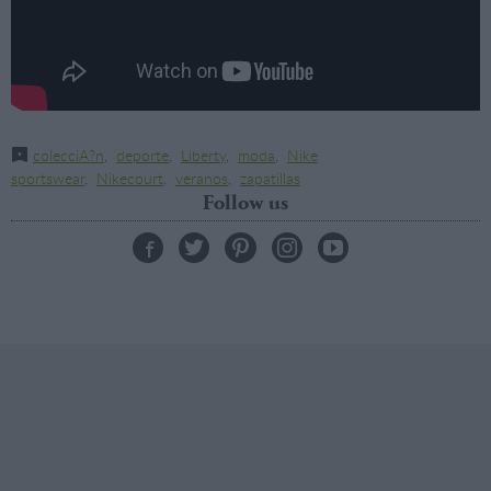
colecciA?n
,
deporte
,
Liberty
,
moda
,
Nike
sportswear
,
Nikecourt
,
veranos
,
zapatillas
Follow us