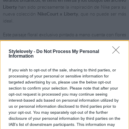
Liberty
han sido precisamente la inspiración de Nike para su
nueva colección
NikeCourt x Liberty
, que no puede ser más
ideal.
Este paisaje floral exclusivo pintado a mano cuenta con flores
silvestres como la anémona del bosque, la estelaria, la
saxífraga y el cornejo.
Stylelovely -
Do Not Process My Personal
Information
If you wish to opt-out of the sale, sharing to third parties, or
processing of your personal or sensitive information for
targeted advertising by us, please use the below opt-out
section to confirm your selection. Please note that after your
opt-out request is processed you may continue seeing
interest-based ads based on personal information utilized by
us or personal information disclosed to third parties prior to
your opt-out. You may separately opt-out of the further
disclosure of your personal information by third parties on the
IAB’s list of downstream participants. This information may