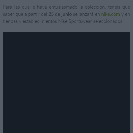
Para las que le haya entusiasmado la colección, tenéis que
saber que a partir del
25 de junio
se lanzará en
nike.com
y en
tiendas y establecimientos Nike Sportswear seleccionados.