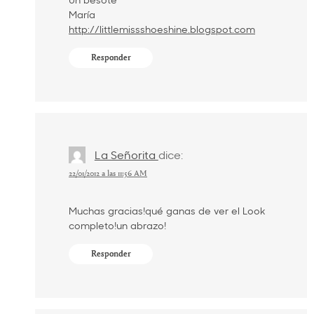
María
http://littlemissshoeshine.blogspot.com
Responder
La Señorita
dice:
22/01/2012 a las 11:56 AM
Muchas gracias!qué ganas de ver el Look
completo!un abrazo!
Responder