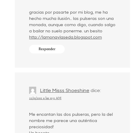
gracias por pasarte por mi blog, me ha
hecho mucha ilusión… las pulseras son una
monada, aunque como digo, cuando salgo
a bailar no suelo ponerme. un besito
http://lamonaylaseda.blogspot.com
Responder
Little Misss Shoeshine
dice:
22/01/2012 a las 11:51 AM
Me encantan las dos pulseras, pero la del
nombre me parece una auténtica
preciosidad!
Un besote