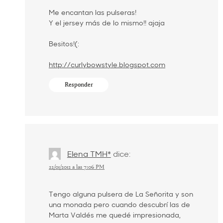
Me encantan las pulseras!
Y el jersey más de lo mismo!! ajaja
Besitos!(:
http://curlybowstyle.blogspot.com
Responder
Elena TMH*
dice:
22/01/2012 a las 7:06 PM
Tengo alguna pulsera de La Señorita y son
una monada pero cuando descubrí las de
Marta Valdés me quedé impresionada,