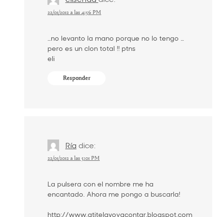
22/01/2012 a las 4:56 PM
…no levanto la mano porque no lo tengo …
pero es un clon total !! ptns
eli
Responder
Ría
dice:
22/01/2012 a las 5:01 PM
La pulsera con el nombre me ha
encantado. Ahora me pongo a buscarla!
http://www.atitelavoyacontar.blogspot.com