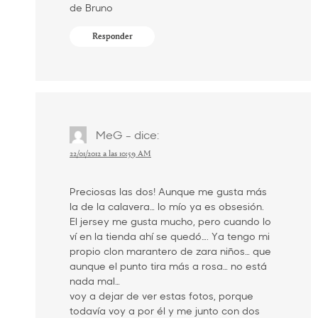
de Bruno
Responder
MeG -
dice:
22/01/2012 a las 10:59 AM
Preciosas las dos! Aunque me gusta más
la de la calavera… lo mío ya es obsesión.
El jersey me gusta mucho, pero cuando lo
ví en la tienda ahí se quedó…. Ya tengo mi
propio clon marantero de zara niños… que
aunque el punto tira más a rosa… no está
nada mal…
voy a dejar de ver estas fotos, porque
todavía voy a por él y me junto con dos