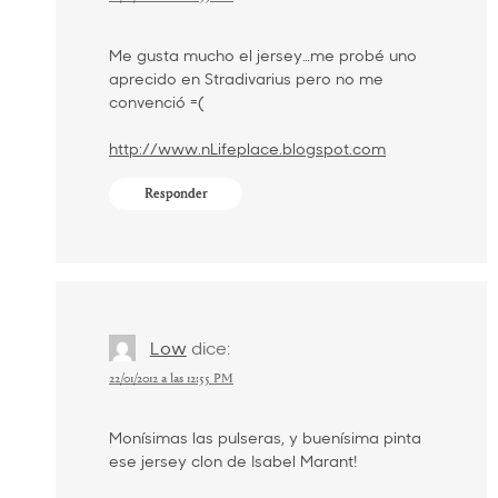
Me gusta mucho el jersey…me probé uno
aprecido en Stradivarius pero no me
convenció =(
http://www.nLifeplace.blogspot.com
Responder
Low
dice:
22/01/2012 a las 12:55 PM
Monísimas las pulseras, y buenísima pinta
ese jersey clon de Isabel Marant!