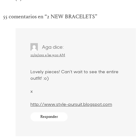
55 comentarios en “
2 NEW BRACELETS
”
Aga
dice:
22/01/2012 a las 9:20 AM
Lovely pieces! Can’t wait to see the entire
outfit! :o)
x
http://www.style-pursuit.blogspot.com
Responder