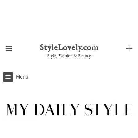
Saltar
al
contenido
StyleLovely.com
· Style, Fashion & Beauty ·
Menú