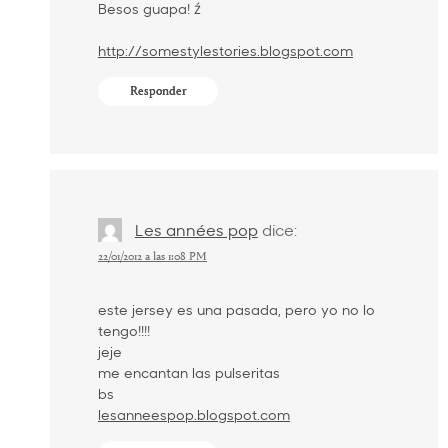
Besos guapa! 
http://somestylestories.blogspot.com
Responder
Les années pop
dice:
22/01/2012 a las 1:08 PM
este jersey es una pasada, pero yo no lo
tengo!!!!
jeje
me encantan las pulseritas
bs
lesanneespop.blogspot.com