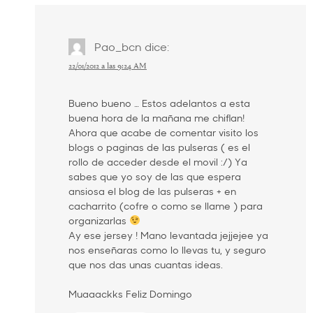
Pao_bcn
dice:
22/01/2012 a las 9:24 AM
Bueno bueno … Estos adelantos a esta
buena hora de la mañana me chiflan!
Ahora que acabe de comentar visito los
blogs o paginas de las pulseras ( es el
rollo de acceder desde el movil :/) Ya
sabes que yo soy de las que espera
ansiosa el blog de las pulseras + en
cacharrito (cofre o como se llame ) para
organizarlas
Ay ese jersey ! Mano levantada jejjejee ya
nos enseñaras como lo llevas tu, y seguro
que nos das unas cuantas ideas.
Muaaackks Feliz Domingo