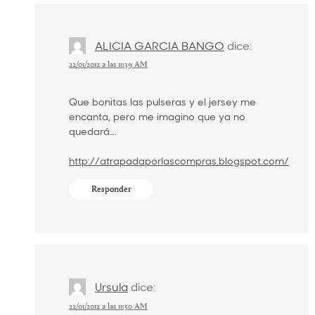
ALICIA GARCIA BANGO
dice:
22/01/2012 a las 11:39 AM
Que bonitas las pulseras y el jersey me
encanta, pero me imagino que ya no
quedará….
http://atrapadaporlascompras.blogspot.com/
Responder
Ursula
dice:
22/01/2012 a las 11:50 AM