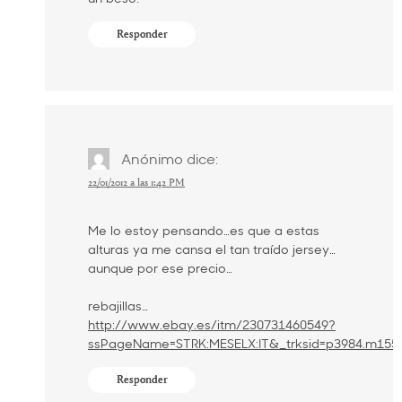
Responder
Anónimo
dice:
22/01/2012 a las 1:42 PM
Me lo estoy pensando…es que a estas
alturas ya me cansa el tan traído jersey…
aunque por ese precio…
rebajillas…
http://www.ebay.es/itm/230731460549?
ssPageName=STRK:MESELX:IT&_trksid=p3984.m1555
Responder