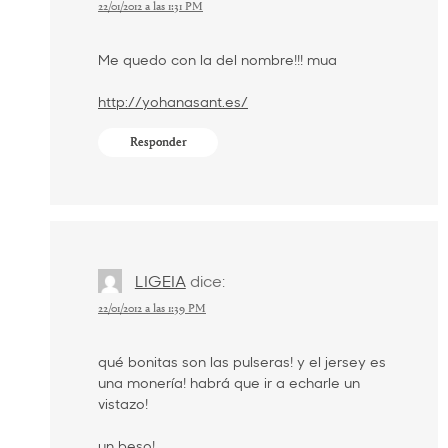
22/01/2012 a las 1:31 PM
Me quedo con la del nombre!!! mua
http://yohanasant.es/
Responder
LIGEIA
dice:
22/01/2012 a las 1:39 PM
qué bonitas son las pulseras! y el jersey es
una monería! habrá que ir a echarle un
vistazo!
un beso!