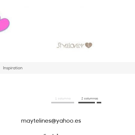
Inspiration
1 columna
2 columnas
maytelines@yahoo.es