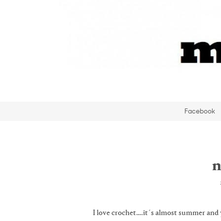
Facebook
n
I love crochet….it´s almost summer and 