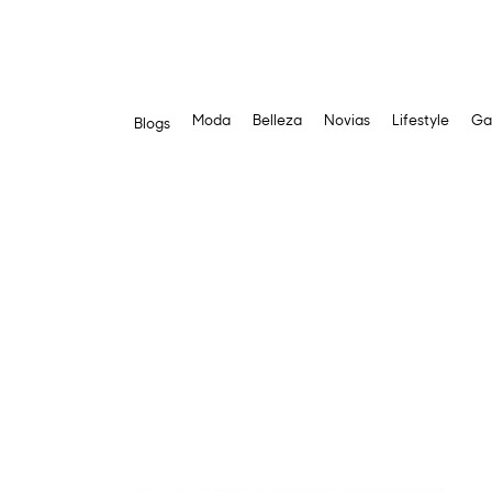
Moda
Belleza
Novias
Lifestyle
Ga
Blogs
Saltar
al
contenido