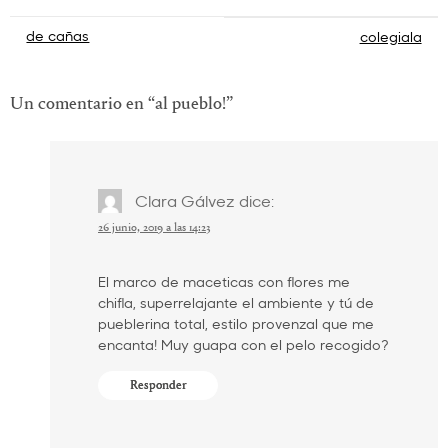
Navegación
de cañas
colegiala
de
entradas
Un comentario en “
al pueblo!
”
Clara Gálvez
dice:
26 junio, 2019 a las 14:23
El marco de maceticas con flores me
chifla, superrelajante el ambiente y tú de
pueblerina total, estilo provenzal que me
encanta! Muy guapa con el pelo recogido?
Responder