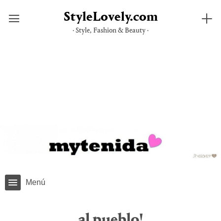
StyleLovely.com
· Style, Fashion & Beauty ·
Saltar
al
contenido
Menú
al pueblo!