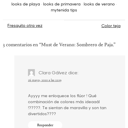
looks de playa
·
looks de primavera
·
looks de verano
·
mytenida tips
Navegación
Fresquito otra vez
Color teja
de
entradas
3 comentarios en “
Must de Verano: Sombrero de Paja.
”
Clara Gálvez
dice:
26 mayo, 2020 a las 22:19
Ayyyy me enloquece los flúor ! Qué
combinación de colores más ideaaál
!?????. Te sientan de maravilla y son tan
divertidos????
Responder