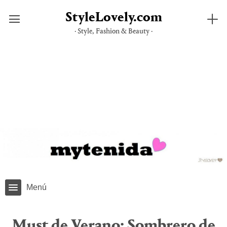
StyleLovely.com
· Style, Fashion & Beauty ·
Saltar
al
contenido
Menú
Must de Verano: Sombrero de