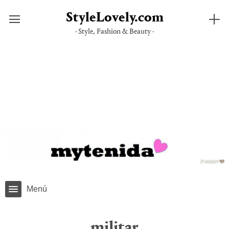
StyleLovely.com
· Style, Fashion & Beauty ·
Saltar
al
contenido
Menú
militar