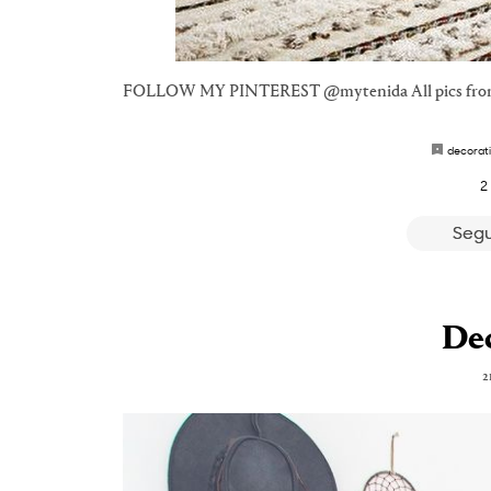
FOLLOW MY PINTEREST @mytenida All pics from Pi
decorat
2
Segu
De
2