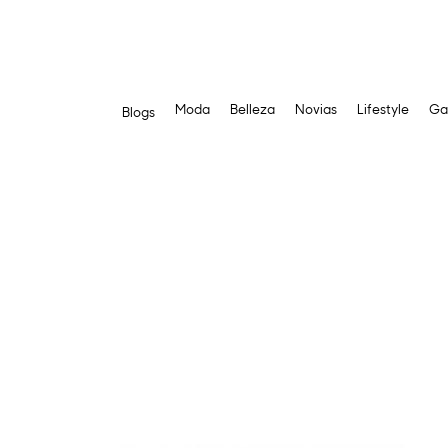
Moda
Belleza
Novias
Lifestyle
Ga
Blogs
Saltar
al
contenido