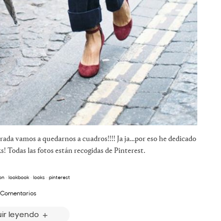
rada vamos a quedarnos a cuadros!!!! Ja ja…por eso he dedicado
s! Todas las fotos están recogidas de Pinterest.
on
·
lookbook
·
looks
·
pinterest
 Comentarios
ir leyendo