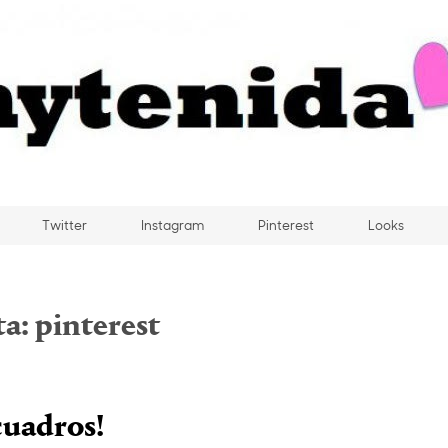
Twitter
Instagram
Pinterest
Looks
ta:
pinterest
cuadros!