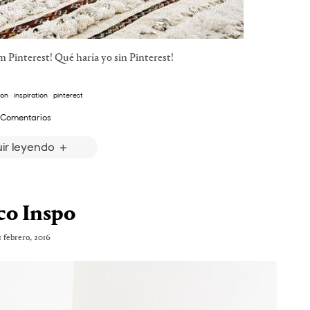
nterest! Qué haría yo sin Pinterest!
ion
·
inspiration
·
pinterest
 Comentarios
ir leyendo
co Inspo
1 febrero, 2016