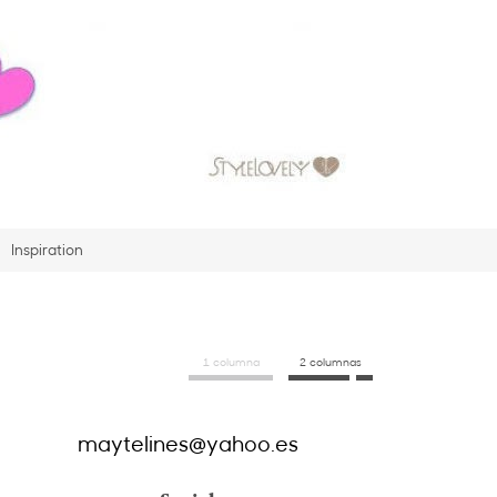
Inspiration
1 columna
2 columnas
maytelines@yahoo.es