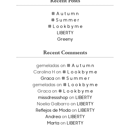
Recent Posts
# A u t u m n
# S u m m e r
# L o o k b y m e
LIBERTY
Greeny
Recent Comments
gemeladas
on
# A u t u m n
Carolina H
on
# L o o k b y m e
Graca
on
# S u m m e r
gemeladas
on
# L o o k b y m e
Graca
on
# L o o k b y m e
missdressshop
on
LIBERTY
Noelia Galbarro
on
LIBERTY
Reflejos de Moda
on
LIBERTY
Andrea
on
LIBERTY
Marta
on
LIBERTY