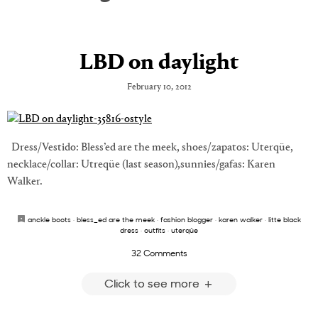
LBD on daylight
February 10, 2012
Dress/Vestido: Bless’ed are the meek, shoes/zapatos: Uterqüe,
necklace/collar: Utreqüe (last season),sunnies/gafas: Karen
Walker.
anckle boots
·
bless_ed are the meek
·
fashion blogger
·
karen walker
·
litte black
dress
·
outfits
·
uterqüe
32 Comments
Click to see more