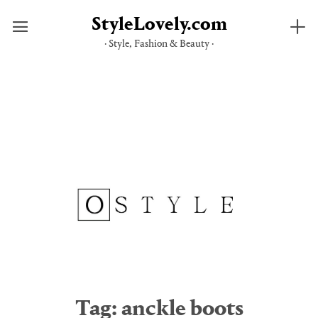
StyleLovely.com
· Style, Fashion & Beauty ·
Skip
to
content
Tag:
anckle boots