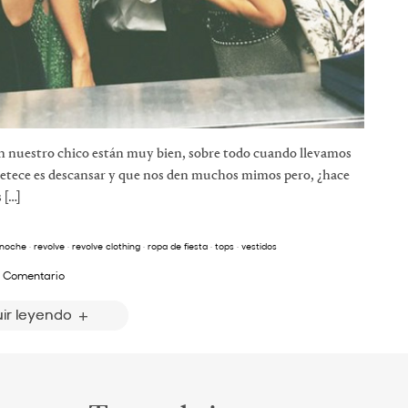
 con nuestro chico están muy bien, sobre todo cuando llevamos
petece es descansar y que nos den muchos mimos pero, ¿hace
 […]
 noche
·
revolve
·
revolve clothing
·
ropa de fiesta
·
tops
·
vestidos
 Comentario
ir leyendo