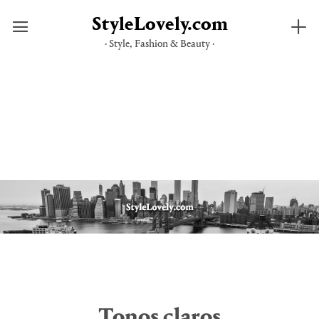
StyleLovely.com
· Style, Fashion & Beauty ·
Saltar
al
contenido
Tonos claros