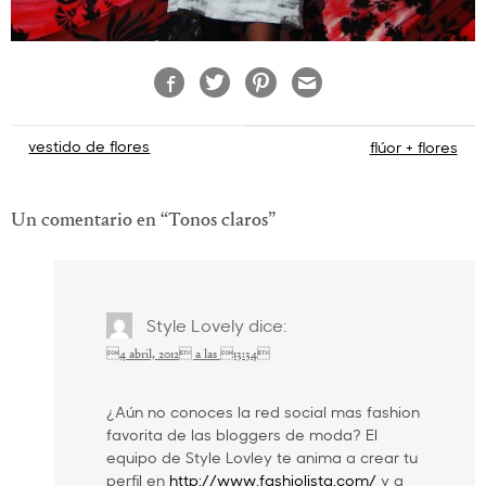
Navegación
vestido de flores
flúor + flores
de
entradas
Un comentario en “
Tonos claros
”
Style Lovely
dice:
4 abril, 2012 a las 13:34
¿Aún no conoces la red social mas fashion
favorita de las bloggers de moda? El
equipo de Style Lovley te anima a crear tu
perfil en
http://www.fashiolista.com/
y a