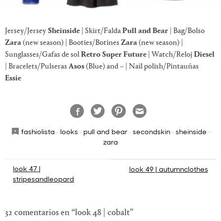
Jersey/Jersey
Sheinside
| Skirt/Falda
Pull and Bear
| Bag/Bolso
Zara
(new season) | Booties/Botines
Zara
(new season) |
Sunglasses/Gafas de sol
Retro Super Future
| Watch/Reloj
Diesel
| Bracelets/Pulseras
Asos
(Blue) and – | Nail polish/Pintauñas
Essie
fashiolista
·
looks
·
pull and bear
·
secondskin
·
sheinside
·
zara
Navegación
look 47 |
look 49 | autumnclothes
stripesandleopard
de
entradas
32 comentarios en “
look 48 | cobalt
”