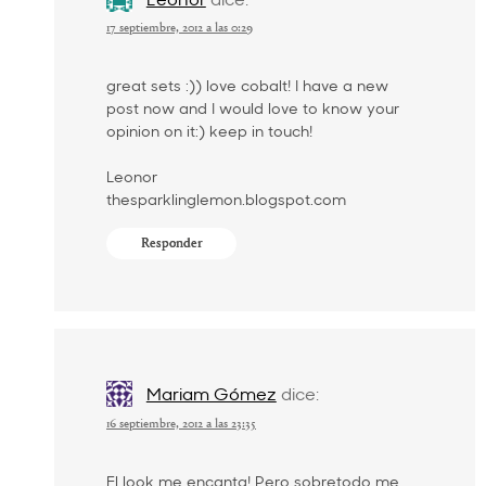
17 septiembre, 2012 a las 0:29
great sets :)) love cobalt! I have a new
post now and I would love to know your
opinion on it:) keep in touch!
Leonor
thesparklinglemon.blogspot.com
Responder
Mariam Gómez
dice:
16 septiembre, 2012 a las 23:35
El look me encanta! Pero sobretodo me