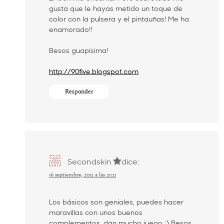
gusta que le hayas metido un toque de
color con la pulsera y el pintauñas! Me ha
enamorado!!
Besos guapisima!
http://90five.blogspot.com
Responder
Secondskin
dice:
16 septiembre, 2012 a las 21:21
Los básicos son geniales, puedes hacer
maravillas con unos buenos
complementos, dan mucho juego :) Besos