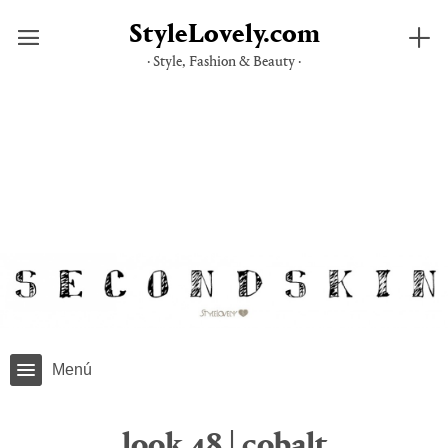
StyleLovely.com
· Style, Fashion & Beauty ·
Saltar
al
contenido
Menú
look 48 | cobalt