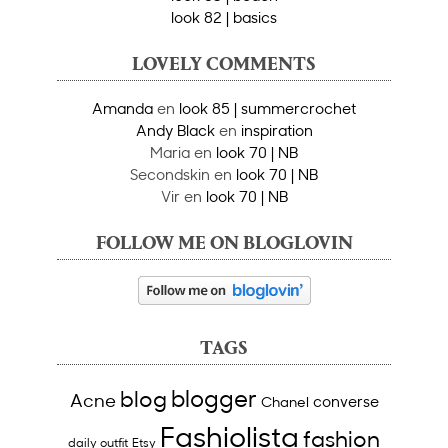
look 82 | basics
LOVELY COMMENTS
Amanda
en
look 85 | summercrochet
Andy Black
en
inspiration
Maria
en
look 70 | NB
Secondskin
en
look 70 | NB
Vir
en
look 70 | NB
FOLLOW ME ON BLOGLOVIN
TAGS
blogger
blog
Acne
converse
Chanel
Fashiolista
fashion
daily outfit
Etsy