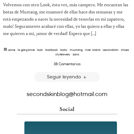
Volvemos con otro Look, ésta vez, más campero. Me encantan las
botas de Mustang, me enamoré de ellas hace dos semanas y me
está empezando a nacer la necesidad de tenerlas en mi zapatero,
malo! Seguramente acabaré con ellas, yo las quiero a ellas y ellas
me quieren a mi, ¡amor de verdad! Espero que […]
acne
·
la garçonne
·
look
·
lookbook
·
looks
·
mustang
·
river island
·
secondskin
·
shoes
·
stylelovely
·
zara
38 Comentarios
Seguir leyendo
secondskinblog@hotmail.com
Social