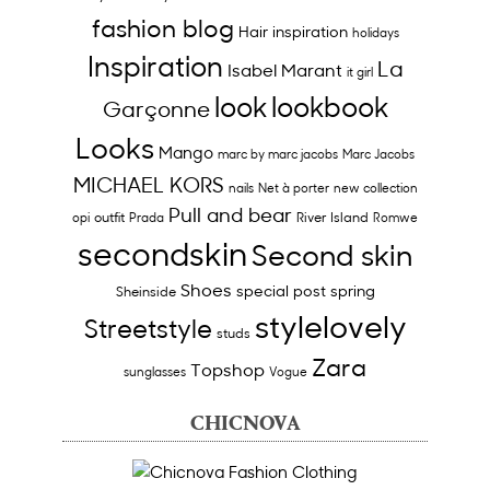
fashion blog
Hair inspiration
holidays
Inspiration
La
Isabel Marant
it girl
look
lookbook
Garçonne
Looks
Mango
marc by marc jacobs
Marc Jacobs
MICHAEL KORS
nails
Net à porter
new collection
Pull and bear
outfit
River Island
opi
Prada
Romwe
secondskin
Second skin
Shoes
special post
spring
Sheinside
stylelovely
Streetstyle
studs
Zara
Topshop
sunglasses
Vogue
CHICNOVA