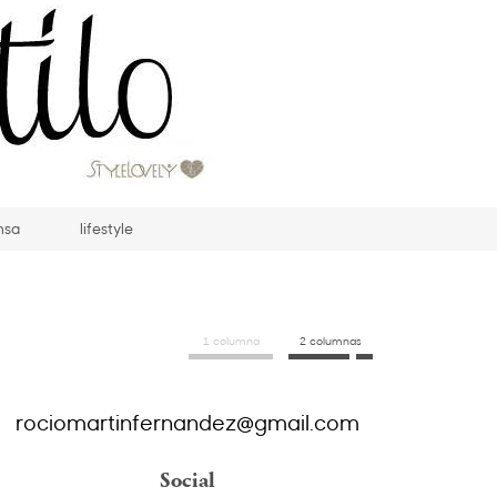
nsa
lifestyle
1 columna
2 columnas
rociomartinfernandez@gmail.com
Social