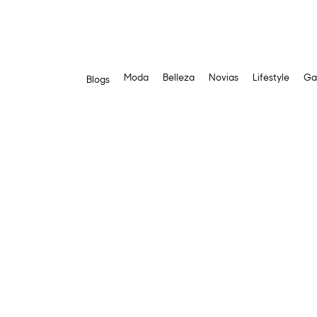
Moda
Belleza
Novias
Lifestyle
Ga
Blogs
Saltar
al
contenido