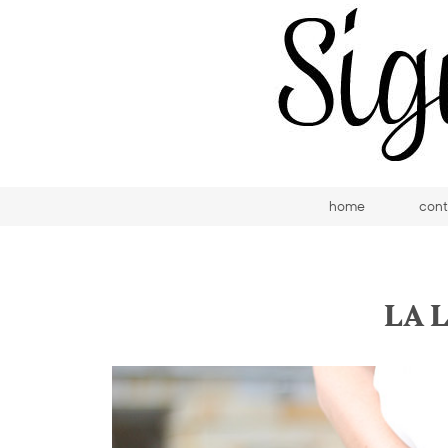
home
cont
LA 