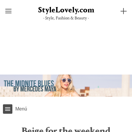
StyleLovely.com
· Style, Fashion & Beauty ·
Skip
to
content
Menú
Beige for the weekend