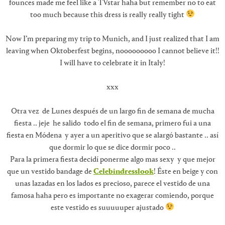
founces made me feel like a TVstar haha but remember no to eat
too much because this dress is really really tight
Now I’m preparing my trip to Munich, and I just realized that I am
leaving when Oktoberfest begins, nooooooooo I cannot believe it!!
I will have to celebrate it in Italy!
xxx
Otra vez de Lunes después de un largo fin de semana de mucha
fiesta .. jeje he salido todo el fin de semana, primero fui a una
fiesta en Módena y ayer a un aperitivo que se alargó bastante .. así
que dormir lo que se dice dormir poco ..
Para la primera fiesta decidí ponerme algo mas sexy y que mejor
que un vestido bandage de
Celebindresslook
! Éste en beige y con
unas lazadas en los lados es precioso, parece el vestido de una
famosa haha pero es importante no exagerar comiendo, porque
este vestido es suuuuuper ajustado