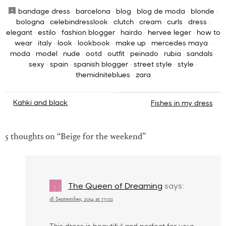
bandage dress
·
barcelona
·
blog
·
blog de moda
·
blonde
·
bologna
·
celebindresslook
·
clutch
·
cream
·
curls
·
dress
·
elegant
·
estilo
·
fashion blogger
·
hairdo
·
hervee leger
·
how to
wear
·
italy
·
look
·
lookbook
·
make up
·
mercedes maya
·
moda
·
model
·
nude
·
ootd
·
outfit
·
peinado
·
rubia
·
sandals
·
sexy
·
spain
·
spanish blogger
·
street style
·
style
·
themidniteblues
·
zara
Post
Kahki and black
Fishes in my dress
navigation
5 thoughts on “
Beige for the weekend
”
The Queen of Dreaming
says:
18 September, 2014 at 17:02
This dress is beautiful and perfect for your