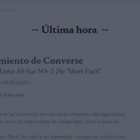
Converse
Última hora
amiento de Converse
aylor All Star MA-1 Zip "Shark Pack"
io, 2015 | 13:12 h
r StyleLovely
r
se ha convertido en una de las sneakers más legendarias
a como un instrumento de creatividad y libre expresión.
rk Pack” se inspira en elementos visuales de los icónicos