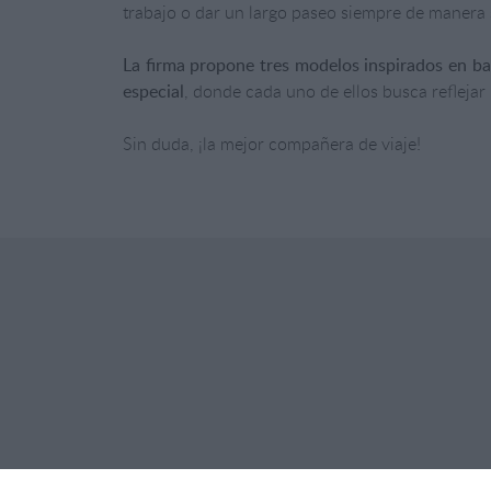
trabajo o dar un largo paseo siempre de manera 
La firma propone tres modelos inspirados en ba
especial
, donde cada uno de ellos busca reflejar
Sin duda, ¡la mejor compañera de viaje!