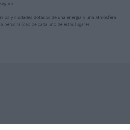
segura.
rrios y ciudades dotados de una energía y una atmósfera
 la personalidad de cada uno de estos lugares.