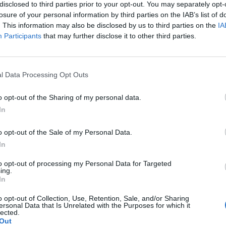
disclosed to third parties prior to your opt-out. You may separately opt-
losure of your personal information by third parties on the IAB’s list of
. This information may also be disclosed by us to third parties on the
IA
Participants
that may further disclose it to other third parties.
l Data Processing Opt Outs
o opt-out of the Sharing of my personal data.
In
o opt-out of the Sale of my Personal Data.
In
undo en bicicleta
to opt-out of processing my Personal Data for Targeted
io, 2015 | 15:27 h
ing.
In
r StyleLovely
o opt-out of Collection, Use, Retention, Sale, and/or Sharing
ersonal Data that Is Unrelated with the Purposes for which it
lected.
Out