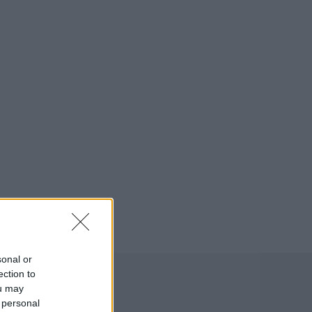
sonal or
ection to
ou may
 personal