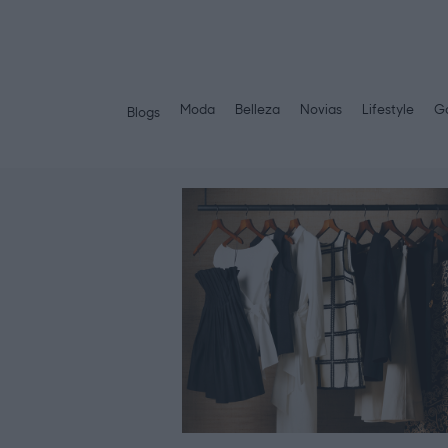
Moda
Belleza
Novias
Lifestyle
Ga
Blogs
Saltar
al
contenido