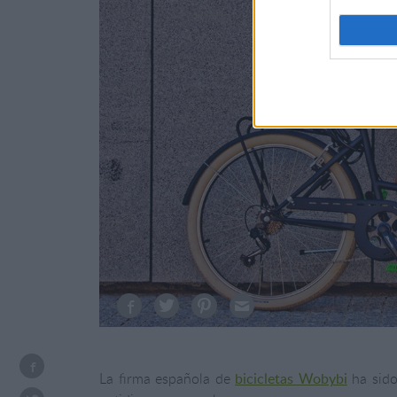
La firma española de
bicicletas Wobybi
ha sido