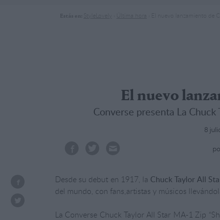
StyleLovely
›
Última hora
›
El nuevo lanzamiento de 
Estás en:
El nuevo lanz
Converse presenta La Chuck T
8 jul
po
Desde su debut en 1917, la
Chuck Taylor All Sta
del mundo, con fans,artistas y músicos llevándol
La Converse Chuck Taylor All Star MA-1 Zip “Sha