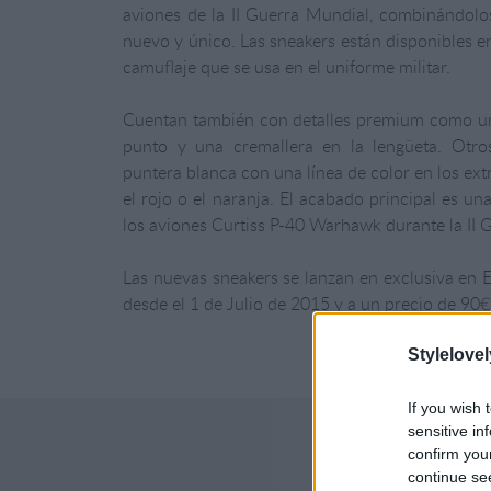
aviones de la II Guerra Mundial, combinándolos
nuevo y único. Las sneakers están disponibles en
camuflaje que se usa en el uniforme militar.
Cuentan también con detalles premium como un
punto
y
una
cremallera
en
la
lengüeta.
Otro
puntera blanca con una línea de color en los ex
el rojo o el naranja. El acabado principal es un
los aviones Curtiss P-40 Warhawk durante la II 
Las nuevas sneakers se lanzan en exclusiva en 
desde el 1 de Julio de 2015 y a un precio de 90€
Stylelovel
If you wish 
sensitive in
confirm you
continue se