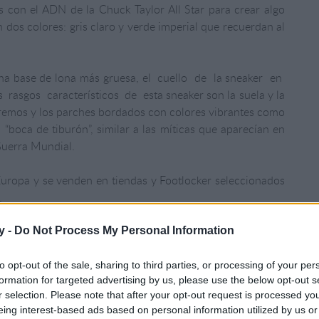
 con el ADN de la Chuck Taylor All Star para crear algo
 dos colores: gris claro y verde imperial que recuerdan al
a base de lona más gruesa, el
cuello
de
la sneaker
en
s
rasgos
característicos
de
esta sneaker son la suela y la
tremos y los parches bordados con colores vibrantes como
a “boca de tiburón”, similar a las míticas que aparecían en
Guerra Mundial.
Europa y se venden en tiendas y Footlocker seleccionados
.
y -
Do Not Process My Personal Information
to opt-out of the sale, sharing to third parties, or processing of your per
formation for targeted advertising by us, please use the below opt-out s
r selection. Please note that after your opt-out request is processed y
eing interest-based ads based on personal information utilized by us or