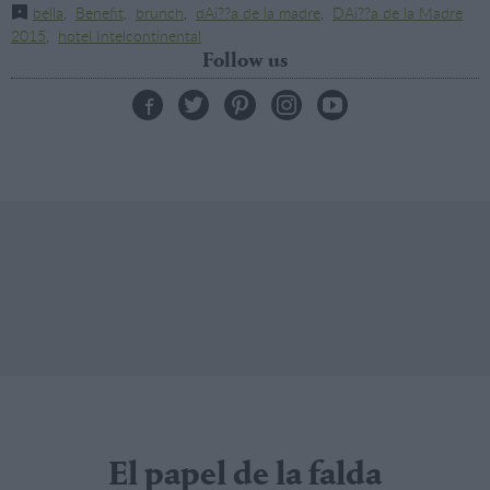
bella
,
Benefit
,
brunch
,
dAi??a de la madre
,
DAi??a de la Madre
2015
,
hotel Intelcontinental
Follow us
El papel de la falda