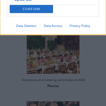
CONFIRM
Te puede interesar
Data Deletion
Data Access
Privacy Policy
Tendencias en el catering para bodas en 2024
Novias