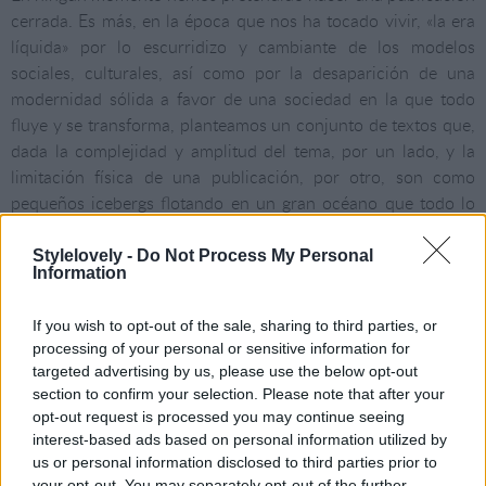
cerrada. Es más, en la época que nos ha tocado vivir, «la era
líquida» por lo escurridizo y cambiante de los modelos
sociales, culturales, así como por la desaparición de una
modernidad sólida a favor de una sociedad en la que todo
fluye y se transforma, planteamos un conjunto de textos que,
dada la complejidad y amplitud del tema, por un lado, y la
limitación física de una publicación, por otro, son como
pequeños icebergs flotando en un gran océano que todo lo
envuelve.
Stylelovely -
Do Not Process My Personal
Information
Más que un punto de llegada, queremos que esta publicación
sea un punto de partida. En el sentido de mostrar reunida y
If you wish to opt-out of the sale, sharing to third parties, or
compilada información de muy diversas disciplinas para que
processing of your personal or sensitive information for
el lector decida qué le interesa o cuáles de los aspectos
targeted advertising by us, please use the below opt-out
tratados en ella quiere seguir profundizando. Para ello hemos
section to confirm your selection. Please note that after your
realizado una sugerente bibliografía que aparece desglosada
opt-out request is processed you may continue seeing
por capítulos al final de la publicación.
interest-based ads based on personal information utilized by
us or personal information disclosed to third parties prior to
your opt-out. You may separately opt-out of the further