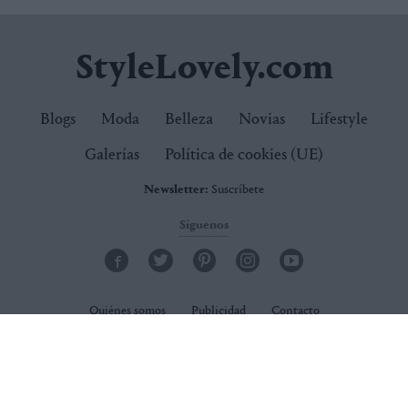
StyleLovely.com
Blogs
Moda
Belleza
Novias
Lifestyle
Galerías
Política de cookies (UE)
Newsletter:
Suscríbete
Síguenos
Quiénes somos
Publicidad
Contacto
Condiciones de uso
Política de privacidad
Política de cookies