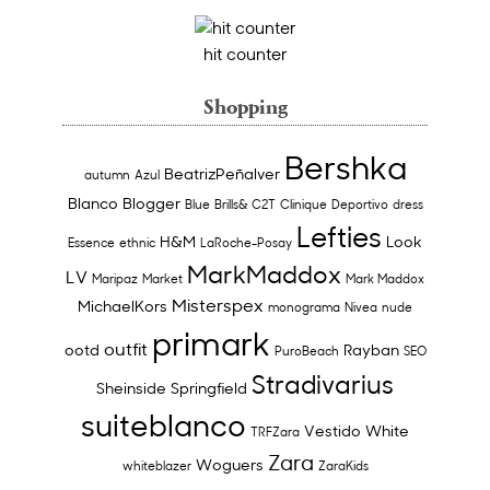
hit counter
Shopping
Bershka
BeatrizPeñalver
autumn
Azul
Blanco
Blogger
Blue
Brills&
C2T
Clinique
Deportivo
dress
Lefties
H&M
Look
Essence
ethnic
LaRoche-Posay
MarkMaddox
LV
Maripaz
Market
Mark Maddox
Misterspex
MichaelKors
monograma
Nivea
nude
primark
outfit
ootd
Rayban
PuroBeach
SEO
Stradivarius
Sheinside
Springfield
suiteblanco
Vestido
White
TRFZara
Zara
Woguers
whiteblazer
ZaraKids