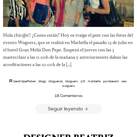
Hola chic@s!! ¿Como estáis? Hoy os traigo el post con las fotos del
evento Woguers, que se realizó en Marbella el pasado 25 de julio en
el hotel Gran Meliá Don Pepe. Empezó el jueves con las 5
masterclass a las 11.00h de la mañana y anteriormente daban las
acreditaciones a las 10.00h de la […]
beatrizpeñalver
·
blogs
·
blogueras
·
bloguers
·
c2t
·
marbella
·
purobeach
·
seo
·
woguers
18 Comentarios
Seguir leyendo