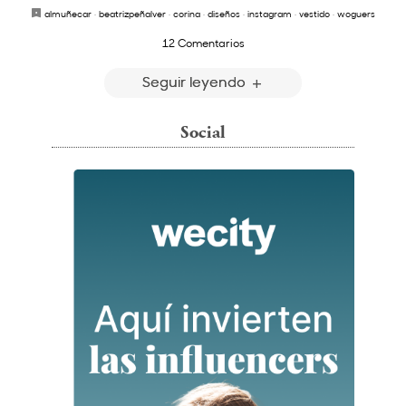
almuñecar
·
beatrizpeñalver
·
corina
·
diseños
·
instagram
·
vestido
·
woguers
12 Comentarios
Seguir leyendo
Social