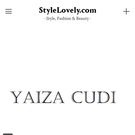
StyleLovely.com
· Style, Fashion & Beauty ·
Saltar
al
contenido