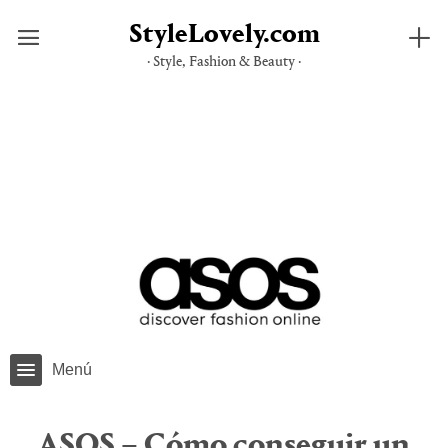
StyleLovely.com
· Style, Fashion & Beauty ·
Saltar
al
contenido
Menú
ASOS – Cómo conseguir un